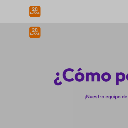
20LUKAS.COM
COMPRA
COMO
¿Cómo p
UN
MILLONARIO
¡Nuestro equipo de