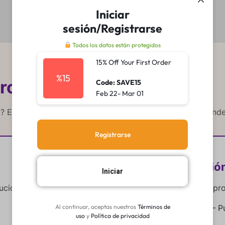
Iniciar
sesión/Registrarse
Todos los datos están protegidos
15% Off Your First Order
%15
ro de Ayuda
20Lukas
Code: SAVE15
Feb 22- Mar 01
a? Estamos aquí para ayudarte. Nuestro equipo te responder
Registrarse
Ubicació
Iniciar
ución?
Puedes visitarnos o enviarnos tus pr
Al continuar, aceptas nuestros
Términos de
Av. El Sol, Juliaca – 
uso
y
Política de privacidad