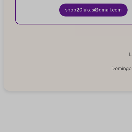
shop20lukas@gmail.com
L
Domingos