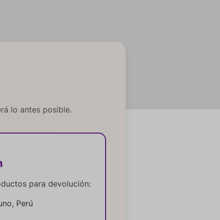
á lo antes posible.
n
oductos para devolución:
Puno, Perú