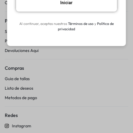
Centro de Ayuda
Iniciar
Pedidos y Devoluciones
Al continuar, aceptas nuestros
Términos de uso
y
Política de
privacidad
Seguimiento del pedido
Pedido y Devoluciones
Devoluciones Aqui
Compras
Guia de tallas
Lista de deseos
Metodos de pago
Redes
Instagram