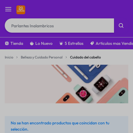
Tienda
Lo Nuevo
5 Estrellas
Articulos mas Vendi
Inicio
Belleza y Cuidado Personal
Cuidado del cabello
No se han encontrado productos que coincidan con tu
selección.