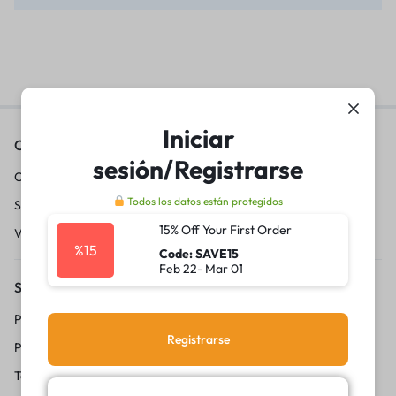
Iniciar
Contáctanos
sesión/Registrarse
Conviértete en vendedor
Todos los datos están protegidos
Sobre nosotros
15% Off Your First Order
Vende con 20lukas
%15
Code: SAVE15
Feb 22- Mar 01
Servicio al Cliente
Politica de privacidad
Registrarse
Preguntas frecuentes
Terminos y condicciones