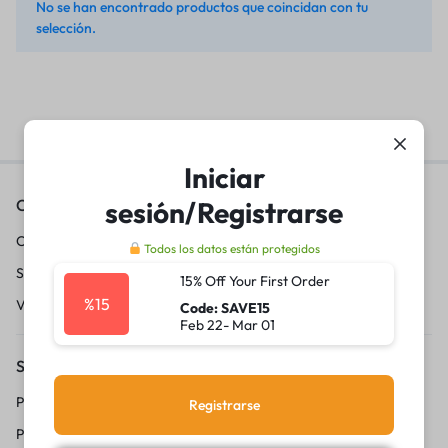
No se han encontrado productos que coincidan con tu
selección.
Iniciar
sesión/Registrarse
Contáctanos
Conviértete en vendedor
Todos los datos están protegidos
Sobre nosotros
15% Off Your First Order
%15
Vende con 20lukas
Code: SAVE15
Feb 22- Mar 01
Servicio al Cliente
Politica de privacidad
Registrarse
Preguntas frecuentes