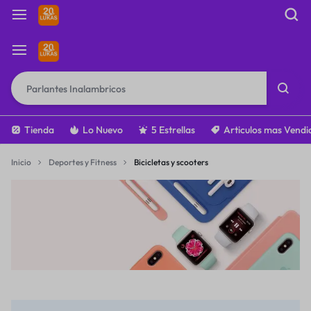
Tienda
Lo Nuevo
5 Estrellas
Articulos mas Vendi
Inicio
Deportes y Fitness
Bicicletas y scooters