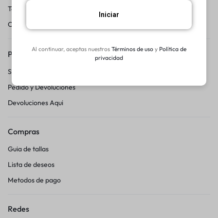
Terminos y condicciones
Iniciar
Centro de Ayuda
Al continuar, aceptas nuestros
Términos de uso
y
Política de
Pedidos y Devoluciones
privacidad
Seguimiento del pedido
Pedido y Devoluciones
Devoluciones Aqui
Compras
Guia de tallas
Lista de deseos
Metodos de pago
Redes