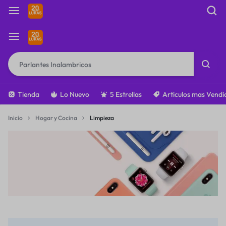
Tienda
Lo Nuevo
5 Estrellas
Articulos mas Vendi
Inicio
Hogar y Cocina
Limpieza