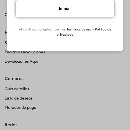
Terminos y condicciones
Iniciar
Centro de Ayuda
Al continuar, aceptas nuestros
Términos de uso
y
Política de
Pedidos y Devoluciones
privacidad
Seguimiento del pedido
Pedido y Devoluciones
Devoluciones Aqui
Compras
Guia de tallas
Lista de deseos
Metodos de pago
Redes