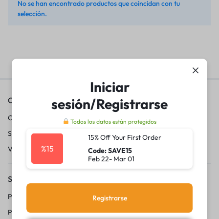
No se han encontrado productos que coincidan con tu
selección.
Iniciar
sesión/Registrarse
Contáctanos
Conviértete en vendedor
Todos los datos están protegidos
Sobre nosotros
15% Off Your First Order
%15
Vende con 20lukas
Code: SAVE15
Feb 22- Mar 01
Servicio al Cliente
Politica de privacidad
Registrarse
Preguntas frecuentes