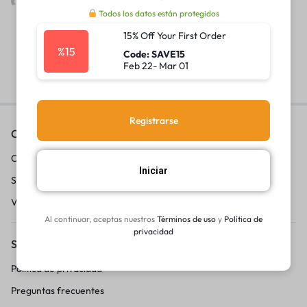
Yuber
Todos los datos están protegidos
15% Off Your First Order
%15
Code: SAVE15
Feb 22- Mar 01
Registrarse
Contáctanos
Conviértete en vendedor
Iniciar
Sobre nosotros
Vende con 20lukas
Al continuar, aceptas nuestros
Términos de uso
y
Política de
privacidad
Servicio al Cliente
Politica de privacidad
Preguntas frecuentes