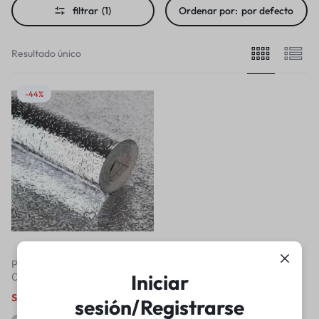
filtrar
(1)
Ordenar por:
por defecto
Resultado único
-44%
Papel Aluminio Adhesivo Para
Iniciar
Cocina 5m x 60cm 202214
S/
19.90
S/
35.78
sesión/Registrarse