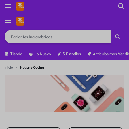
Tienda
Lo Nuevo
5 Estrellas
Articulos mas Vendi
Inicio
Hogar y Cocina