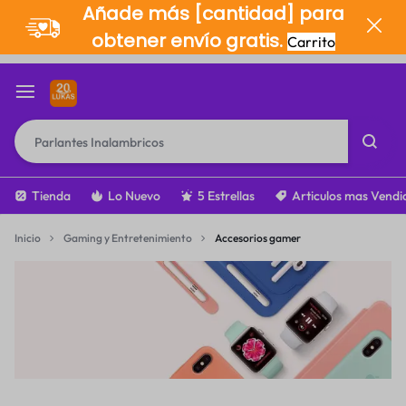
Añade más [cantidad] para
obtener envío gratis.
Carrito
Tienda
Lo Nuevo
5 Estrellas
Articulos mas Vendi
Inicio
Gaming y Entretenimiento
Accesorios gamer