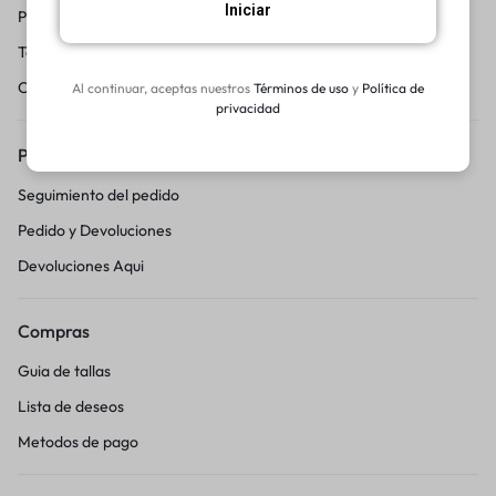
Iniciar
Preguntas frecuentes
Terminos y condicciones
Centro de Ayuda
Al continuar, aceptas nuestros
Términos de uso
y
Política de
privacidad
Pedidos y Devoluciones
Seguimiento del pedido
Pedido y Devoluciones
Devoluciones Aqui
Compras
Guia de tallas
Lista de deseos
Metodos de pago