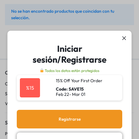
No se han encontrado productos que coincidan con tu
selección.
Iniciar
sesión/Registrarse
Todos los datos están protegidos
Contáctanos
15% Off Your First Order
Conviértete en vendedor
%15
Code: SAVE15
Sobre nosotros
Feb 22- Mar 01
Vende con 20lukas
Registrarse
Servicio al Cliente
Politica de privacidad