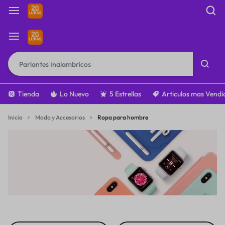
Tienda
Lo Nuevo
5 Estrellas
Articulos mas Vendi
Inicio
Moda y Accesorios
Ropa para hombre