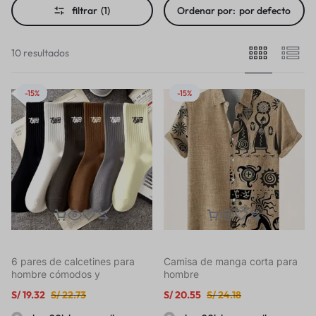
filtrar
(1)
Ordenar por:
por defecto
10 resultados
-15%
-15%
6 pares de calcetines para
Camisa de manga corta para
hombre cómodos y
hombre
transpirables, fáciles de
S/
19.32
S/
22.73
S/
20.55
S/
24.18
poner, ideales para uso diario
y al aire libre, resistentes al