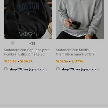
+38
Sudadera con Capucha para
Sudadera con Media
Hombre, Estilo Vintage con
Cremallera para Hombre
Estampado de Letras Boston,
S/
33.48
-
S/
34.77
S/
37.56
-
S/
37.96
Ajuste Regular, Cuello con
Capucha, Color Sólido con
shop20lukas@gmail.com
shop20lukas@gmail.com
Estampado Gráfico, Manga
Larga Casual