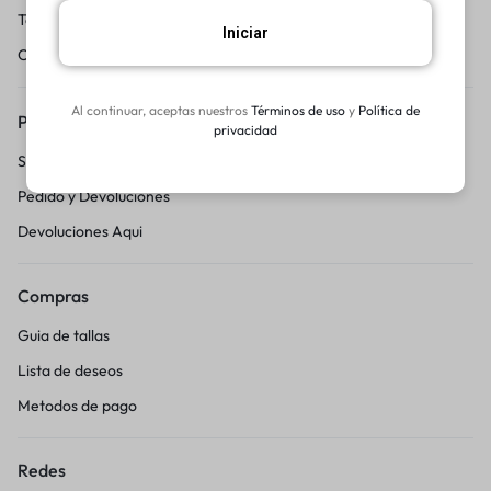
Terminos y condicciones
Iniciar
Centro de Ayuda
Al continuar, aceptas nuestros
Términos de uso
y
Política de
Pedidos y Devoluciones
privacidad
Seguimiento del pedido
Pedido y Devoluciones
Devoluciones Aqui
Compras
Guia de tallas
Lista de deseos
Metodos de pago
Redes