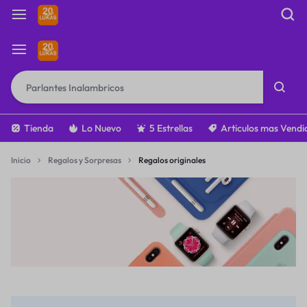
Tienda
Lo Nuevo
5 Estrellas
Articulos mas Vendi
Inicio
Regalos y Sorpresas
Regalos originales