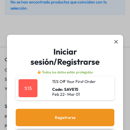
No se han encontrado productos que coincidan con tu
selección.
Iniciar
sesión/Registrarse
Contáctanos
Conviértete en vendedor
Todos los datos están protegidos
Sobre nosotros
15% Off Your First Order
%15
Vende con 20lukas
Code: SAVE15
Feb 22- Mar 01
Servicio al Cliente
Politica de privacidad
Registrarse
Preguntas frecuentes