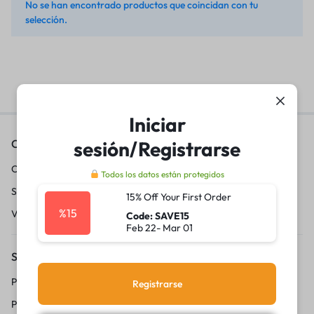
No se han encontrado productos que coincidan con tu
selección.
Iniciar
sesión/Registrarse
Contáctanos
Conviértete en vendedor
Todos los datos están protegidos
Sobre nosotros
15% Off Your First Order
%15
Vende con 20lukas
Code: SAVE15
Feb 22- Mar 01
Servicio al Cliente
Politica de privacidad
Registrarse
Preguntas frecuentes