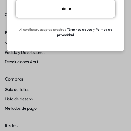
Terminos y condicciones
Iniciar
Centro de Ayuda
Al continuar, aceptas nuestros
Términos de uso
y
Política de
Pedidos y Devoluciones
privacidad
Seguimiento del pedido
Pedido y Devoluciones
Devoluciones Aqui
Compras
Guia de tallas
Lista de deseos
Metodos de pago
Redes