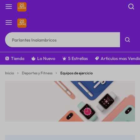
Tienda
Lo Nuevo
5 Estrellas
Articulos mas Vendi
Inicio
Deportes y Fitness
Equipos de ejercicio