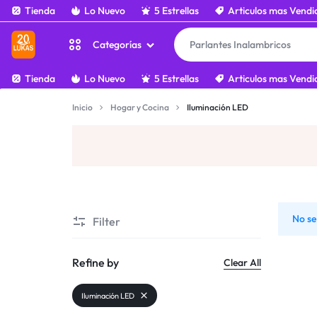
Tienda
Lo Nuevo
5 Estrellas
Articulos mas Vendi
Categorías
20LUKAS.COM
COMPRA
Tienda
Lo Nuevo
5 Estrellas
Articulos mas Vendi
COMO
Tecnología y Electrónica
Inicio
Hogar y Cocina
Iluminación LED
UN
Moda y Accesorios
MILLONARIO
Belleza y Cuidado Personal
Hogar y Cocina
No se
Filter
Gaming y Entretenimiento
Refine by
Clear All
Regalos y Sorpresas
Iluminación LED