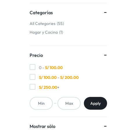
Deportes y Fitness
Categorías
Bebés y Niños
All Categories
55
Hogar y Cocina
1
Autos y Motos
Lo Nuevo
Precio
0 -
S/
100.00
Más Vendidos
S/
100.00
-
S/
200.00
Productos 5 Estrellas
S/
250.00
+
Apply
Mostrar sólo