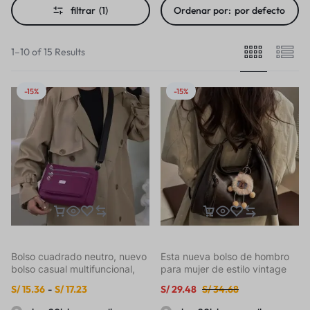
filtrar
(1)
Ordenar por:
por defecto
1–10 of 15 Results
-15%
-15%
Bolso cuadrado neutro, nuevo
Esta nueva bolso de hombro
bolso casual multifuncional,
para mujer de estilo vintage
herramientas para hombres y
se puede usar sobre un
S/
15.36
-
S/
17.23
S/
29.48
S/
34.68
mujeres, bandolera horizontal,
hombro o como mochila. El
bolso de viaje cruzado,
dije de ‘Cordero Llorando’