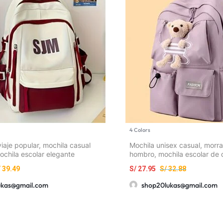
4 Colors
iaje popular, mochila casual
Mochila unisex casual, morra
ochila escolar elegante
hombro, mochila escolar de 
elegante, bolso versátil y sen
/
39.49
S/
27.95
S/
32.88
mujeres, estilo coreano
ukas@gmail.com
shop20lukas@gmail.com