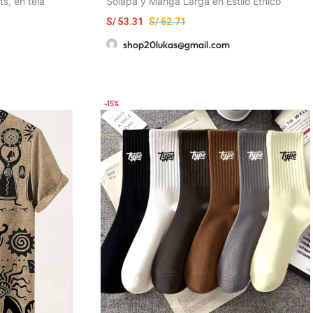
s, en tela
Solapa y Manga Larga en Estilo Étnico
S/
53.31
S/
62.71
shop20lukas@gmail.com
-15%