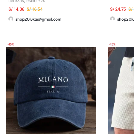
cerezas, estilo Y2K
S/
14.06
S/
16.54
S/
24.75
S/
shop20lukas@gmail.com
shop20l
-15%
-15%