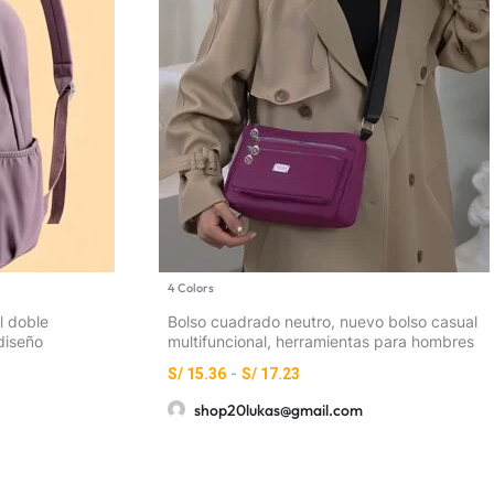
4 Colors
l doble
Bolso cuadrado neutro, nuevo bolso casual
diseño
multifuncional, herramientas para hombres
cillo para
y mujeres, bandolera horizontal, bolso de
S/
15.36
-
S/
17.23
viaje cruzado, mochila [cierre aleatorio
shop20lukas@gmail.com