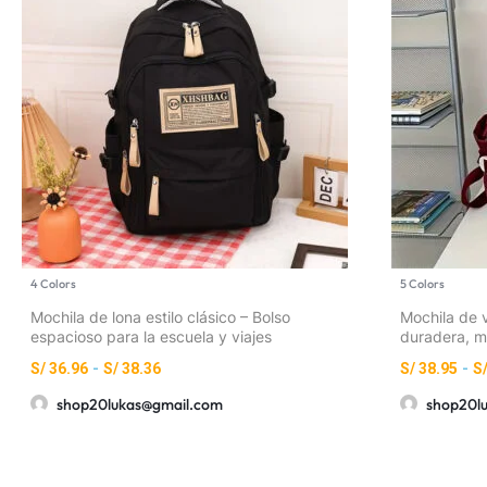
4 Colors
5 Colors
Mochila de lona estilo clásico – Bolso
Mochila de v
espacioso para la escuela y viajes
duradera, m
S/
36.96
-
S/
38.36
S/
38.95
-
S
shop20lukas@gmail.com
shop20l