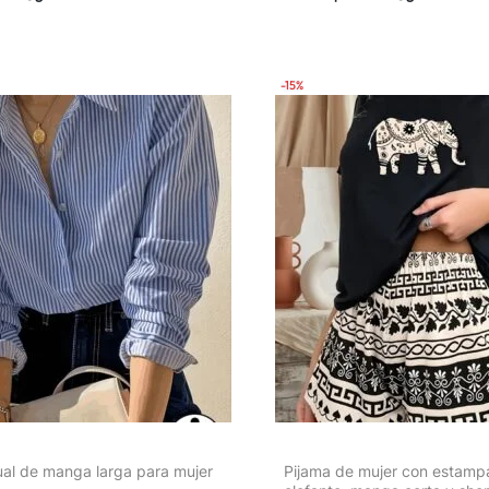
elasticidad, gorra casual de 
para playa, surf y vestiment
-15%
al de manga larga para mujer
Pijama de mujer con estamp