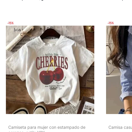
Exteriores, Tejido Ligero y Transpirable,
Regalo Ideal para Hija, Hermana,
Cumpleaños, Mejor Amiga, Madre, Familia
-15%
-15%
Camiseta para mujer con estampado de
Camisa casu