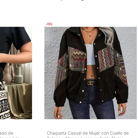
estilo urbano
playa casual | Detalles de encaje | Tela
a casual
elástica
-15%
ado de
Chaqueta Casual de Mujer con Cuello de