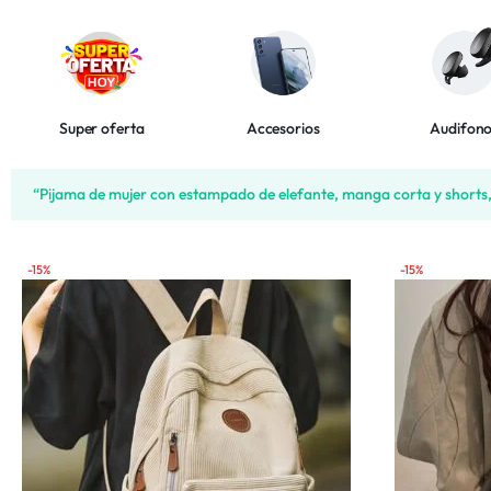
Bebés y Niños
Autos y Motos
Super oferta
Accesorios
Audifon
Lo Nuevo
“Pijama de mujer con estampado de elefante, manga corta y shorts,
Más Vendidos
-15%
-15%
Productos 5 Estrellas