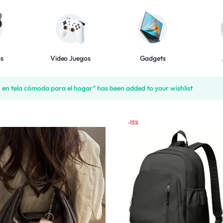
os
Video Juegos
Gadgets
 en tela cómoda para el hogar” has been added to your wishlist
-15%