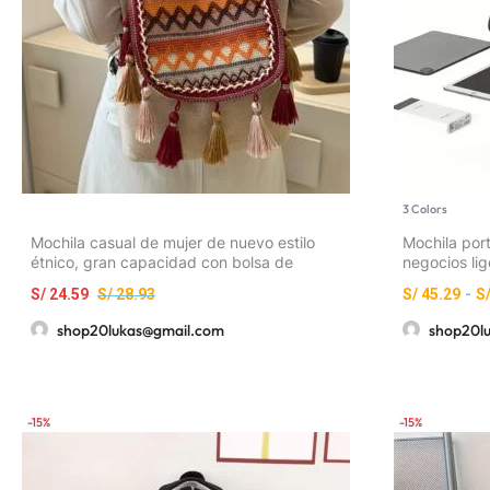
3 Colors
Mochila casual de mujer de nuevo estilo
Mochila port
étnico, gran capacidad con bolsa de
negocios lig
borlas, bolso de hombro casual versátil y
trabajo, ban
S/
24.59
S/
28.93
S/
45.29
-
S
de moda
shop20lukas@gmail.com
shop20l
-15%
-15%