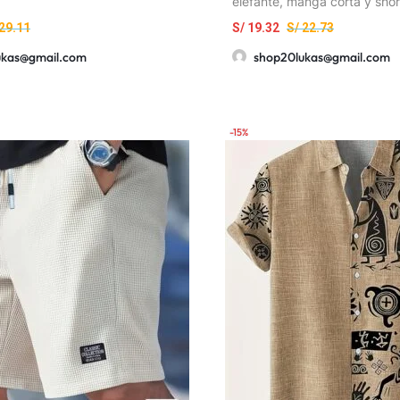
elefante, manga corta y short
cómoda para el hogar
29.11
S/
19.32
S/
22.73
ukas@gmail.com
shop20lukas@gmail.com
-15%