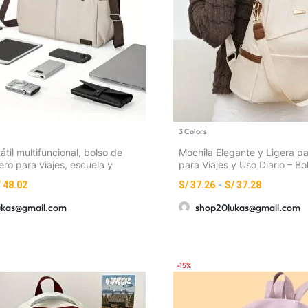
3 Colors
átil multifuncional, bolso de
Mochila Elegante y Ligera pa
ero para viajes, escuela y
para Viajes y Uso Diario – B
dolera con múltiples bolsillos
Capacidad, Correas Ajustabl
/
48.02
S/
37.26
-
S/
37.28
Cremallera y Detalles de Fle
Escapada de Fin de Semana 
ukas@gmail.com
shop20lukas@gmail.com
Mano)
-15%