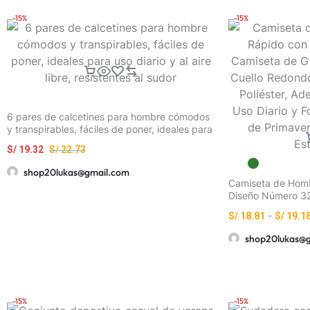
-15%
-15%
6 pares de calcetines para hombre cómodos
y transpirables, fáciles de poner, ideales para
uso diario y al aire libre, resistentes al sudor
S/
19.32
S/
22.73
shop20lukas@gmail.com
Camiseta de Hom
Diseño Número 32
Transpirable de C
S/
18.81
-
S/
19.1
Máquina en Polié
Gimnasio, Uso Dia
shop20lukas@
Negra de Primave
Estampado 32
-15%
-15%