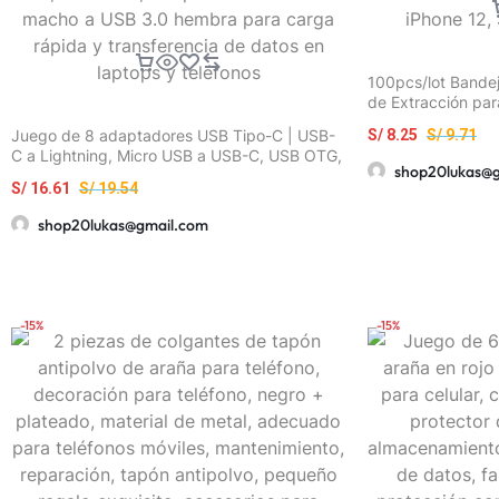
100pcs/lot Bandej
de Extracción par
Universales para
Juego de 8 adaptadores USB Tipo-C | USB-
S/
8.25
S/
9.71
HUAWEI
C a Lightning, Micro USB a USB-C, USB OTG,
shop20lukas@
Adaptadores USB-C macho a USB 3.0
S/
16.61
S/
19.54
hembra para carga rápida y transferencia de
datos en laptops y teléfonos
shop20lukas@gmail.com
-15%
-15%