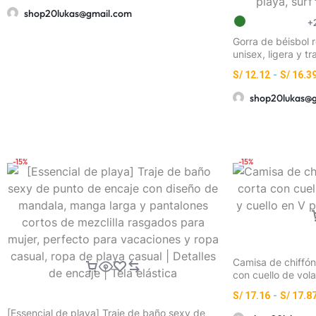
shop20lukas@gmail.com
+
Gorra de béisbol r
unisex, ligera y 
de letras CAL, Cal
S/
12.12
-
S/
16.3
vintage lavado en 
ajuste ceñido sin 
shop20lukas@
estilo urbano para
casual
-15%
-15%
Camisa de chiffó
con cuello de vola
para damas, prim
S/
17.16
-
S/
17.8
[Essencial de playa] Traje de baño sexy de