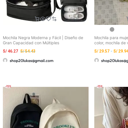
Mochila Negra Moderna y Fácil | Diseño de
Mochila para muje
Gran Capacidad con Múltiples
color, mochila de v
Compartimentos, Ideal para el
mochila, mochila 
S/
46.27
S/
54.43
S/
29.57
-
S/
29.9
Desplazamiento Diario y Viajes, Unisex,
estudiante de sec
Ligera y Duradera, Perfecta para Estudiantes
multifuncional de 
shop20lukas@gmail.com
shop20lukas@
y Trabajadores de Oficina
bolsa de tela de 
mochila con cord
cordón para muje
-15%
-15%