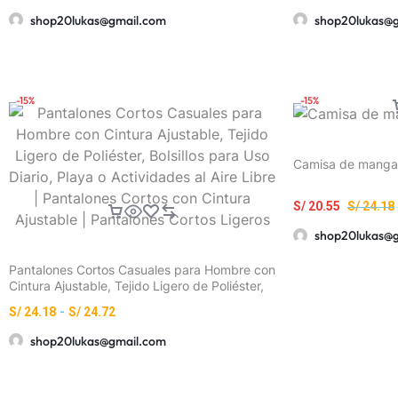
shop20lukas@gmail.com
shop20lukas@
-15%
-15%
Camisa de manga
S/
20.55
S/
24.18
shop20lukas@
Pantalones Cortos Casuales para Hombre con
Cintura Ajustable, Tejido Ligero de Poliéster,
Bolsillos para Uso Diario, Playa o Actividades
S/
24.18
-
S/
24.72
al Aire Libre | Pantalones Cortos con Cintura
Ajustable | Pantalones Cortos Ligeros
shop20lukas@gmail.com