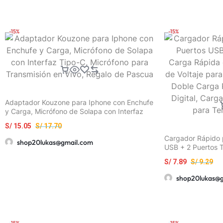
Usar
-15%
-15%
Adaptador Kouzone para Iphone con Enchufe
y Carga, Micrófono de Solapa con Interfaz
Tipo-C, Micrófono para Transmisión en Vivo,
S/
15.05
S/
17.70
Regalo de Pascua
Cargador Rápido p
shop20lukas@gmail.com
USB + 2 Puertos 
66W con Monitore
S/
7.89
S/
9.29
Carga Más Segura
PD3.0, Pantalla Di
shop20lukas@
Cargador para Tel
-15%
-15%