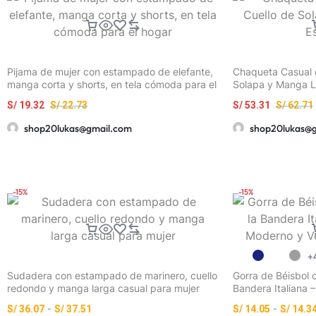
Pijama de mujer con estampado de elefante,
Chaqueta Casual 
manga corta y shorts, en tela cómoda para el
Solapa y Manga La
hogar
S/
19.32
S/
22.73
S/
53.31
S/
62.71
shop20lukas@gmail.com
shop20lukas@
-15%
-15%
+
Sudadera con estampado de marinero, cuello
Gorra de Béisbol
redondo y manga larga casual para mujer
Bandera Italiana –
Versátil para Exte
S/
36.07
-
S/
37.51
S/
14.05
-
S/
14.3