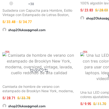
100% algodón lava
+38
para verano, con
Sudadera con Capucha para Hombre, Estilo
S/
23.83
S/
28.03
casual K01
Vintage con Estampado de Letras Boston,
shop20lukas@
Ajuste Regular, Cuello con Capucha, Color
S/
33.48
-
S/
34.77
Sólido con Estampado Gráfico, Manga Larga
Casual
shop20lukas@gmail.com
-15%
-15%
Camiseta de hombre de verano con
estampado de Brooklyn New York, moderna,
Una luz LED compa
oversized, vintage, lavada, cuello redondo de
colores ajustable
S/
28.71
S/
33.78
alta calidad
teléfonos, cámara
S/
9.95
S/
11.70
mejorar selfies, v
shop20lukas@gmail.com