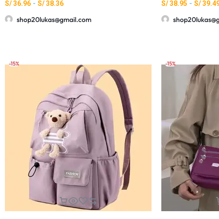
S/
36.96
-
S/
38.36
S/
38.95
-
S/
39.4
shop20lukas@gmail.com
shop20lukas@
-15%
-15%