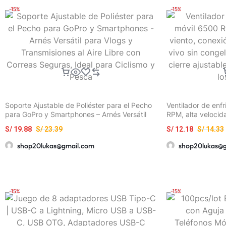
-15%
-15%
Soporte Ajustable de Poliéster para el Pecho
Ventilador de enf
para GoPro y Smartphones – Arnés Versátil
RPM, alta velocid
para Vlogs y Transmisiones al Aire Libre con
USB, enfriamiento
S/
19.88
S/
23.39
S/
12.18
S/
14.33
Correas Seguras, Ideal para Ciclismo y Pesca
diseño retráctil y
con todos los tel
shop20lukas@gmail.com
shop20lukas@
-15%
-15%