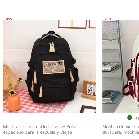
Estampado y
-15%
-15%
+
Mochila de lona estilo clásico – Bolso
Mochila de viaje p
espacioso para la escuela y viajes
duradera, mochila