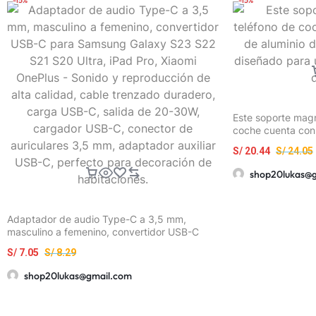
Este soporte magn
coche cuenta con
desmontable y fle
S/
20.44
S/
24.05
en los salpicader
shop20lukas@
Adaptador de audio Type-C a 3,5 mm,
masculino a femenino, convertidor USB-C
para Samsung Galaxy S23 S22 S21 S20 Ultra,
S/
7.05
S/
8.29
iPad Pro, Xiaomi OnePlus – Sonido y
reproducción de alta calidad, cable trenzado
shop20lukas@gmail.com
duradero, carga USB-C, salida de 20-30W,
cargador USB-C, conector de auriculares 3,5
mm, adaptador auxiliar USB-C, perfecto para