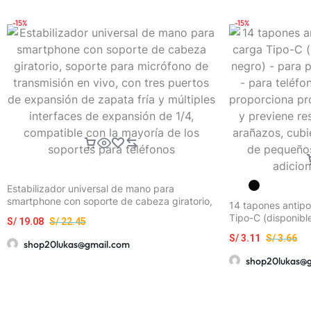
decoración de habitaciones.
-15%
-15%
Estabilizador universal de mano para
smartphone con soporte de cabeza giratorio,
14 tapones antipo
soporte para micrófono de transmisión en
Tipo-C (disponibl
S/
19.08
S/
22.45
vivo, con tres puertos de expansión de
puertos de carga 
zapata fría y múltiples interfaces de
S/
3.11
S/
3.66
móviles y tableta
shop20lukas@gmail.com
expansión de 1/4, compatible con la mayoría
contra el polvo y 
shop20lukas@
de los soportes para teléfonos
resistente a los a
cuidado de peque
adiciones tecnoló