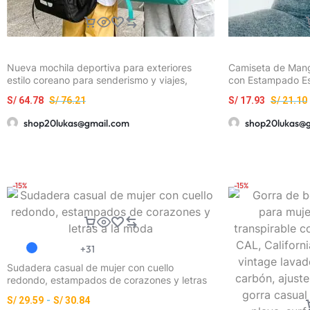
Nueva mochila deportiva para exteriores
Camiseta de Mang
estilo coreano para senderismo y viajes,
con Estampado Esp
ligera y duradera, bolsa para portátil para
Sol Radiante, Cue
S/
64.78
S/
76.21
S/
17.93
S/
21.10
parejas, perfecta para la escuela y viajes,
Regular, Ropa de 
diseñada para reducir la carga, espaciosa
Primavera/Verano
shop20lukas@gmail.com
shop20lukas@
con múltiples compartimentos, se puede
Exteriores, Tejido
sujetar a una maleta con ruedas
Regalo Ideal para
Cumpleaños, Mejo
-15%
-15%
+31
Sudadera casual de mujer con cuello
redondo, estampados de corazones y letras
a la moda
S/
29.59
-
S/
30.84