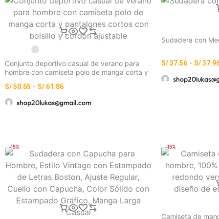
Sudadera con Med
Conjunto deportivo casual de verano para
S/
37.56
-
S/
37.9
hombre con camiseta polo de manga corta y
shop20lukas@
pantalones cortos con bolsillo y cordón
S/
50.65
-
S/
61.86
ajustable
shop20lukas@gmail.com
-15%
-15%
Camiseta de mang