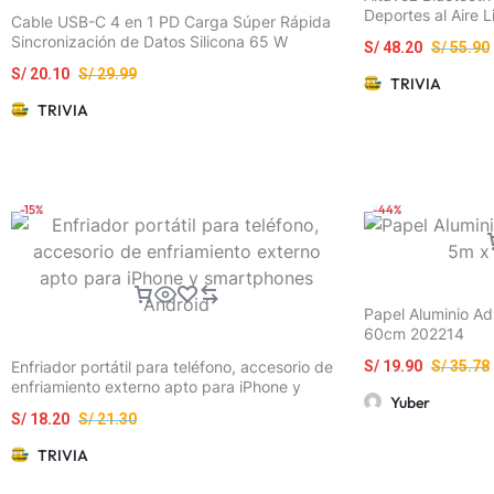
Deportes al Aire L
Cable USB-C 4 en 1 PD Carga Súper Rápida
Sincronización de Datos Silicona 65 W
S/
48.20
S/
55.90
S/
20.10
S/
29.99
TRIVIA
TRIVIA
-15%
-44%
Papel Aluminio A
60cm 202214
Enfriador portátil para teléfono, accesorio de
S/
19.90
S/
35.78
enfriamiento externo apto para iPhone y
Yuber
smartphones Android
S/
18.20
S/
21.30
TRIVIA