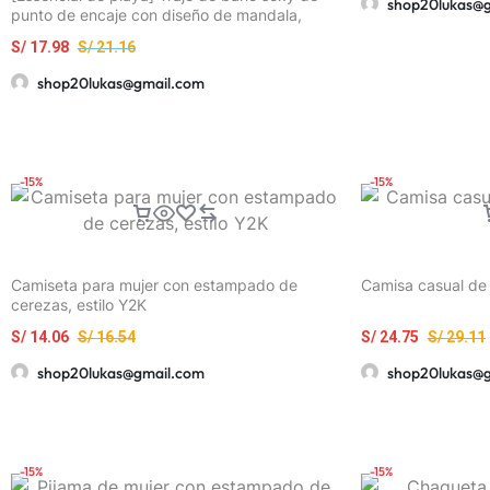
shop20lukas@
punto de encaje con diseño de mandala,
manga larga y pantalones cortos de mezclilla
S/
17.98
S/
21.16
rasgados para mujer, perfecto para
vacaciones y ropa casual, ropa de playa
shop20lukas@gmail.com
casual | Detalles de encaje | Tela elástica
-15%
-15%
Camiseta para mujer con estampado de
Camisa casual de
cerezas, estilo Y2K
S/
14.06
S/
16.54
S/
24.75
S/
29.11
shop20lukas@gmail.com
shop20lukas@
-15%
-15%