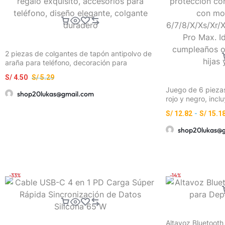
2 piezas de colgantes de tapón antipolvo de
araña para teléfono, decoración para
teléfono, negro + plateado, material de metal,
S/
4.50
S/
5.29
adecuado para teléfonos móviles,
mantenimiento, reparación, tapón antipolvo,
Juego de 6 pieza
shop20lukas@gmail.com
pequeño regalo exquisito, accesorios para
rojo y negro, incl
teléfono, diseño elegante, colgante duradero
cubierta para car
S/
12.82
-
S/
15.1
correa de almace
cable de datos, f
shop20lukas@
protección contra
modelos de iPhon
Max/11/12/13/14/
regalo de cumple
parejas, hijas y a
-33%
-14%
Altavoz Bluetooth s