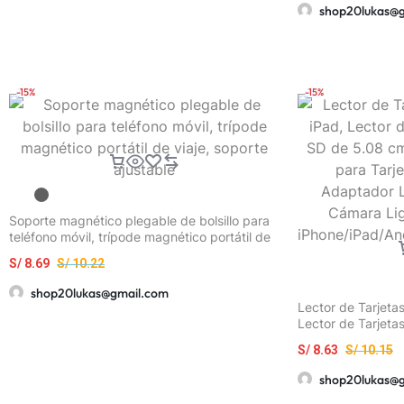
shop20lukas@
-15%
-15%
Soporte magnético plegable de bolsillo para
teléfono móvil, trípode magnético portátil de
viaje, soporte ajustable
S/
8.69
S/
10.22
shop20lukas@gmail.com
Lector de Tarjeta
Lector de Tarjet
cm con 2 Ranuras
S/
8.63
S/
10.15
Memoria/SD, Adap
de Cámara Light
shop20lukas@
iPhone/iPad/Andr