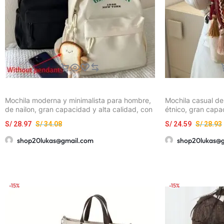
Mochila moderna y minimalista para hombre,
Mochila casual de
de nailon, gran capacidad y alta calidad, con
étnico, gran capa
estampado en inglés
bolso de hombro c
S/
28.97
S/
34.08
S/
24.59
S/
28.93
shop20lukas@gmail.com
shop20lukas@
-15%
-15%