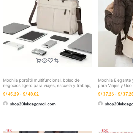
Mochila portátil multifuncional, bolso de
Mochila Elegante y
negocios ligero para viajes, escuela y trabajo,
para Viajes y Uso
bandolera con múltiples bolsillos
Capacidad, Correa
S/
45.29
-
S/
48.02
S/
37.26
-
S/
37.2
Cremallera y Detal
Escapada de Fin 
shop20lukas@gmail.com
shop20lukas@
Mano)
-15%
-50%