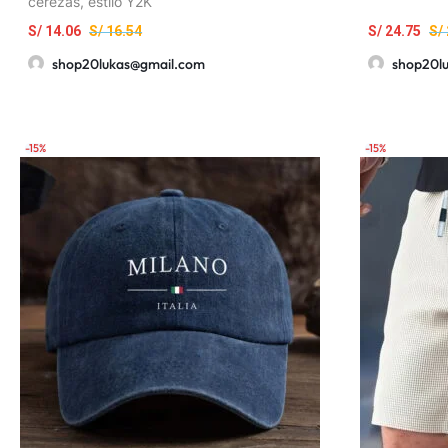
cerezas, estilo Y2K
S/
14.06
S/
16.54
S/
24.75
S/
shop20lukas@gmail.com
shop20l
-15%
-15%