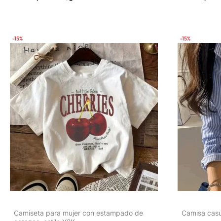
Exteriores, Tejido Ligero y Transpirable,
Regalo Ideal para Hija, Hermana,
Cumpleaños, Mejor Amiga, Madre, Familia
-15%
-15%
Camiseta para mujer con estampado de
Camisa casu