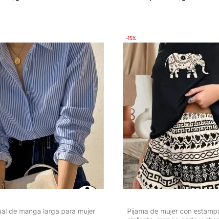
elasticidad, gorra casual de 
para playa, surf y vestiment
-15%
al de manga larga para mujer
Pijama de mujer con estamp