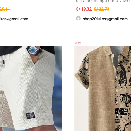
elefante, manga corta y short
cómoda para el hogar
29.11
S/
19.32
S/
22.73
ukas@gmail.com
shop20lukas@gmail.com
-15%