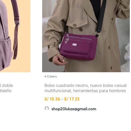
4 Colors
l doble
Bolso cuadrado neutro, nuevo bolso casual
diseño
multifuncional, herramientas para hombres
cillo para
y mujeres, bandolera horizontal, bolso de
S/
15.36
-
S/
17.23
viaje cruzado, mochila [cierre aleatorio
shop20lukas@gmail.com