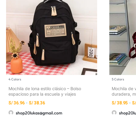
4 Colors
5 Colors
Mochila de lona estilo clásico – Bolso
Mochila de v
espacioso para la escuela y viajes
duradera, m
S/
36.96
-
S/
38.36
S/
38.95
-
S
shop20lukas@gmail.com
shop20l