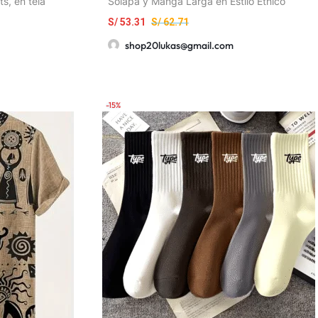
s, en tela
Solapa y Manga Larga en Estilo Étnico
S/
53.31
S/
62.71
shop20lukas@gmail.com
-15%