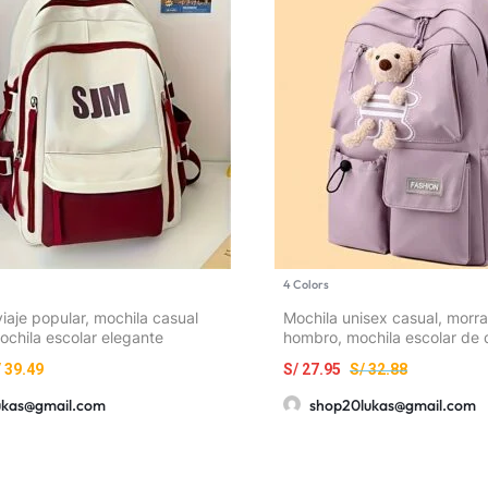
4 Colors
iaje popular, mochila casual
Mochila unisex casual, morra
ochila escolar elegante
hombro, mochila escolar de 
elegante, bolso versátil y sen
/
39.49
S/
27.95
S/
32.88
mujeres, estilo coreano
ukas@gmail.com
shop20lukas@gmail.com