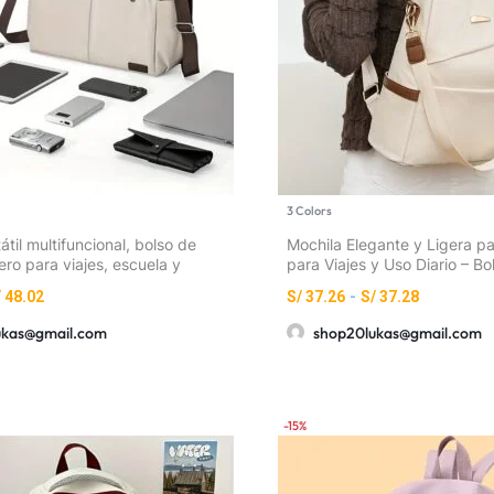
3 Colors
átil multifuncional, bolso de
Mochila Elegante y Ligera pa
ero para viajes, escuela y
para Viajes y Uso Diario – B
dolera con múltiples bolsillos
Capacidad, Correas Ajustabl
/
48.02
S/
37.26
-
S/
37.28
Cremallera y Detalles de Fle
Escapada de Fin de Semana 
ukas@gmail.com
shop20lukas@gmail.com
Mano)
-15%