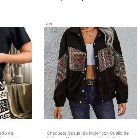
estilo urbano
playa casual | Detalles de encaje | Tela
a casual
elástica
-15%
ado de
Chaqueta Casual de Mujer con Cuello de