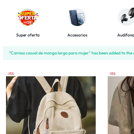
Bebés y Niños
Autos y Motos
Super oferta
Accesorios
Audifon
Lo Nuevo
“Camisa casual de manga larga para mujer” has been added to the 
Más Vendidos
-15%
-15%
Productos 5 Estrellas