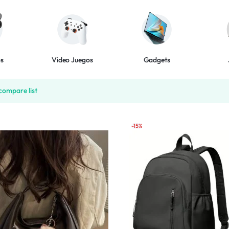
os
Video Juegos
Gadgets
compare list
-15%