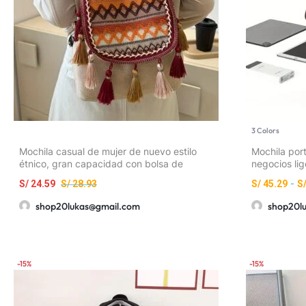
3 Colors
Mochila casual de mujer de nuevo estilo
Mochila port
étnico, gran capacidad con bolsa de
negocios lig
borlas, bolso de hombro casual versátil y
trabajo, ban
S/
24.59
S/
28.93
S/
45.29
-
S
de moda
shop20lukas@gmail.com
shop20l
-15%
-15%