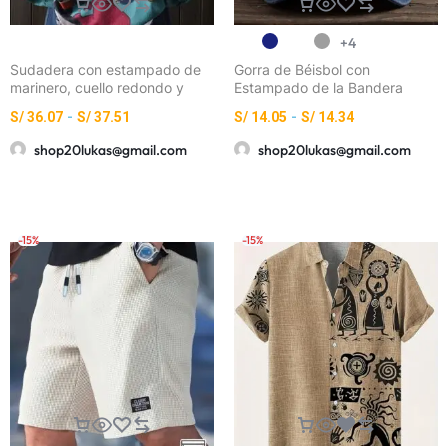
+4
Sudadera con estampado de
Gorra de Béisbol con
marinero, cuello redondo y
Estampado de la Bandera
manga larga casual para mujer
Italiana – Unisex, Estilo
S/
36.07
-
S/
37.51
S/
14.05
-
S/
14.34
Moderno y Versátil para
Exteriores
shop20lukas@gmail.com
shop20lukas@gmail.com
-15%
-15%