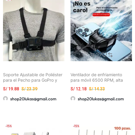
pequeños electrodomésticos,
adiciones tecnológicas
Soporte Ajustable de Poliéster
Ventilador de enfriamiento
para el Pecho para GoPro y
para móvil 6500 RPM, alta
Smartphones – Arnés Versátil
velocidad del viento, conexión
S/
19.88
S/
23.39
S/
12.18
S/
14.33
para Vlogs y Transmisiones al
USB, enfriamiento en vivo sin
Aire Libre con Correas
congelación, diseño retráctil y
shop20lukas@gmail.com
shop20lukas@gmail.com
Seguras, Ideal para Ciclismo y
cierre ajustable, compatible
Pesca
con todos los teléfonos
-15%
-15%