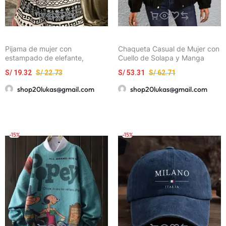
Pijama de mujer con
Chaqueta Casual de Mujer con
estampado de elefante,
Cuello de Solapa y Manga
manga corta y shorts, en tela
Larga en Estilo Étnico
S/
19.32
S/
22.73
S/
53.31
S/
62.71
cómoda para el hogar
shop20lukas@gmail.com
shop20lukas@gmail.com
-15%
-15%