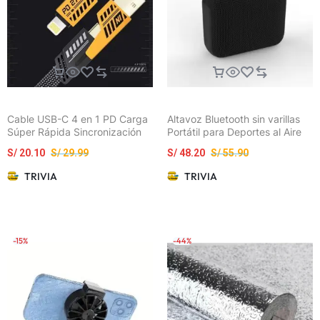
Cable USB-C 4 en 1 PD Carga
Altavoz Bluetooth sin varillas
Súper Rápida Sincronización
Portátil para Deportes al Aire
de Datos Silicona 65 W
Libre
S/
20.10
S/
29.99
S/
48.20
S/
55.90
TRIVIA
TRIVIA
-15%
-44%