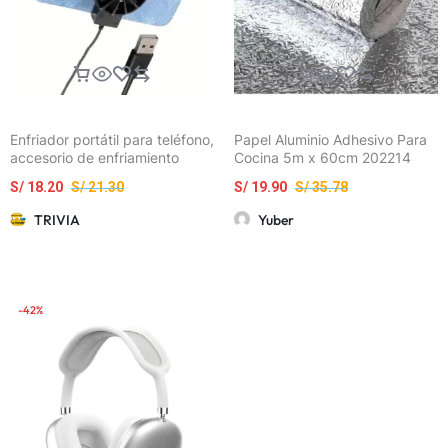
Enfriador portátil para teléfono,
Papel Aluminio Adhesivo Para
accesorio de enfriamiento
Cocina 5m x 60cm 202214
externo apto para iPhone y
S/
18.20
S/
21.30
S/
19.90
S/
35.78
smartphones Android
TRIVIA
Yuber
-42%