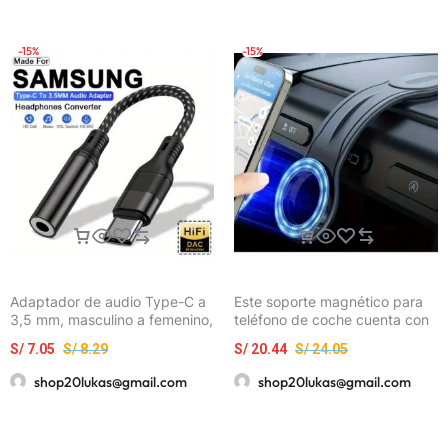
Cargador Portátil, Cargador
para Teléfono en el Auto
-15%
-15%
Adaptador de audio Type-C a
Este soporte magnético para
3,5 mm, masculino a femenino,
teléfono de coche cuenta con
convertidor USB-C para
un brazo de aluminio
S/
7.05
S/
8.29
S/
20.44
S/
24.05
Samsung Galaxy S23 S22 S21
desmontable y flexible,
S20 Ultra, iPad Pro, Xiaomi
diseñado para usar en los
shop20lukas@gmail.com
shop20lukas@gmail.com
OnePlus – Sonido y
salpicaderos del coche.
reproducción de alta calidad,
cable trenzado duradero,
carga USB-C, salida de 20-