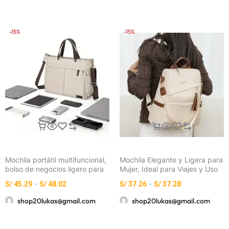
-15%
-15%
Mochila portátil multifuncional,
Mochila Elegante y Ligera para
bolso de negocios ligero para
Mujer, Ideal para Viajes y Uso
viajes, escuela y trabajo,
Diario – Bolso de PU con
S/
45.29
-
S/
48.02
S/
37.26
-
S/
37.28
bandolera con múltiples
Capacidad, Correas
bolsillos
Ajustables, Cierre de
shop20lukas@gmail.com
shop20lukas@gmail.com
Cremallera y Detalles de
Flecos – Casual, Escapada de
Fin de Semana (Lavable a