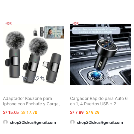
de Cámara Lightning+USB C
para
iPhone/iPad/Android/Cámara,
Conectar y Usar
-15%
-15%
Adaptador Kouzone para
Cargador Rápido para Auto 6
Iphone con Enchufe y Carga,
en 1, 4 Puertos USB + 2
Micrófono de Solapa con
Puertos Tipo-C, Carga Rápida
S/
15.05
S/
17.70
S/
7.89
S/
9.29
Interfaz Tipo-C, Micrófono
de 66W con Monitoreo de
para Transmisión en Vivo,
Voltaje para una Carga Más
shop20lukas@gmail.com
shop20lukas@gmail.com
Regalo de Pascua
Segura; Doble Carga Rápida
PD3.0, Pantalla Digital,