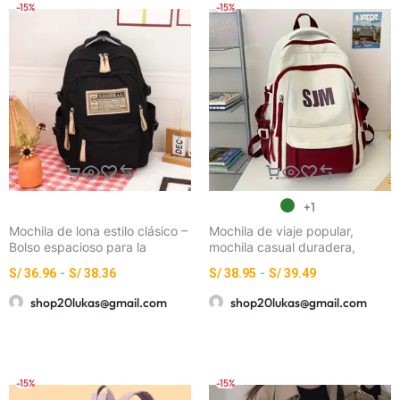
-15%
-15%
Pequeño Estampado y
+1
Mochila de lona estilo clásico –
Mochila de viaje popular,
Bolso espacioso para la
mochila casual duradera,
escuela y viajes
mochila escolar elegante
S/
36.96
-
S/
38.36
S/
38.95
-
S/
39.49
shop20lukas@gmail.com
shop20lukas@gmail.com
-15%
-15%