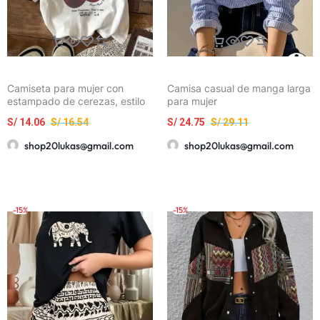
Camiseta para mujer con
Camisa casual de manga larga
estampado de cerezas, estilo
para mujer
Y2K
S/
14.06
S/
16.54
S/
24.75
S/
29.11
shop20lukas@gmail.com
shop20lukas@gmail.com
-15%
-15%