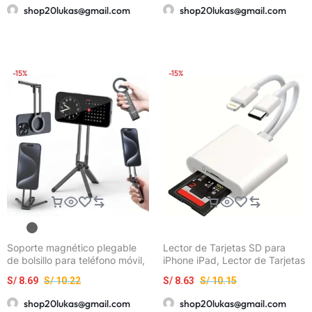
cuello redondo de alta calidad
laptops. Ideal para mejorar
shop20lukas@gmail.com
shop20lukas@gmail.com
selfies, videollamadas y vlogs
-15%
-15%
Soporte magnético plegable
Lector de Tarjetas SD para
de bolsillo para teléfono móvil,
iPhone iPad, Lector de Tarjetas
trípode magnético portátil de
de Memoria SD de 5.08 cm
S/
8.69
S/
10.22
S/
8.63
S/
10.15
viaje, soporte ajustable
con 2 Ranuras USB C para
Tarjeta de Memoria/SD,
shop20lukas@gmail.com
shop20lukas@gmail.com
Adaptador Lector de Tarjetas