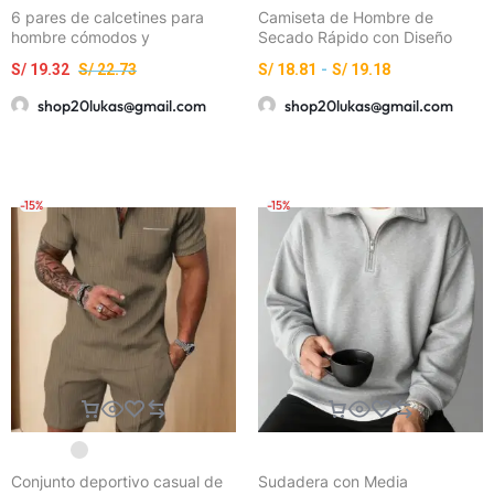
6 pares de calcetines para
Camiseta de Hombre de
hombre cómodos y
Secado Rápido con Diseño
transpirables, fáciles de poner,
Número 32 – Camiseta de
S/
19.32
S/
22.73
S/
18.81
-
S/
19.18
ideales para uso diario y al aire
Gimnasio Transpirable de
libre, resistentes al sudor
Cuello Redondo, Lavable a
shop20lukas@gmail.com
shop20lukas@gmail.com
Máquina en Poliéster,
Adecuada para Gimnasio, Uso
Diario y Formal – Camiseta
Negra de
Primavera/Verano/Otoño con
-15%
-15%
Estampado 32
Conjunto deportivo casual de
Sudadera con Media