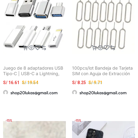
Juego de 8 adaptadores USB
100pcs/lot Bandeja de Tarjeta
Tipo-C | USB-C a Lightning,
SIM con Aguja de Extracción
Micro USB a USB-C, USB OTG,
para Teléfonos Móviles
S/
16.61
S/
19.54
S/
8.25
S/
9.71
Adaptadores USB-C macho a
Universales para iPhone 12,
USB 3.0 hembra para carga
Samsung y HUAWEI
shop20lukas@gmail.com
shop20lukas@gmail.com
rápida y transferencia de
datos en laptops y teléfonos
-15%
-15%