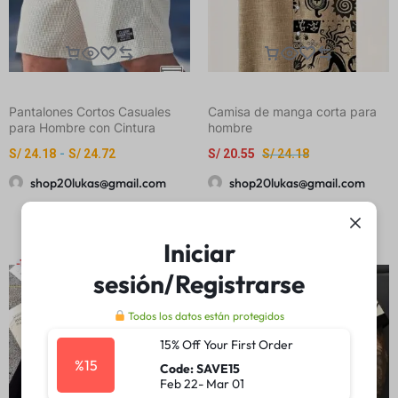
Pantalones Cortos Casuales
Camisa de manga corta para
para Hombre con Cintura
hombre
Ajustable, Tejido Ligero de
S/
24.18
-
S/
24.72
S/
20.55
S/
24.18
Poliéster, Bolsillos para Uso
Diario, Playa o Actividades al
shop20lukas@gmail.com
shop20lukas@gmail.com
Aire Libre | Pantalones Cortos
con Cintura Ajustable |
Pantalones Cortos Ligeros
Iniciar
-15%
-15%
sesión/Registrarse
Todos los datos están protegidos
15% Off Your First Order
%15
Code: SAVE15
Feb 22- Mar 01