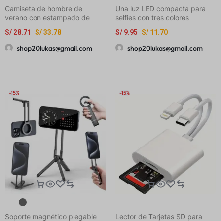
Camiseta de hombre de
Una luz LED compacta para
verano con estampado de
selfies con tres colores
Brooklyn New York, moderna,
ajustables, diseñada para usar
S/
28.71
S/
33.78
S/
9.95
S/
11.70
oversized, vintage, lavada,
con teléfonos, cámaras y
cuello redondo de alta calidad
laptops. Ideal para mejorar
shop20lukas@gmail.com
shop20lukas@gmail.com
selfies, videollamadas y vlogs
-15%
-15%
Soporte magnético plegable
Lector de Tarjetas SD para