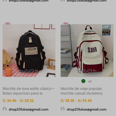
shop20lukas@gmail.com
shop20lukas@gmail.com
para Todo, Mochila Pequeña
Correas Ajustables, Espalda
Versátil, Mochila Multifuncional
Acolchada y Bolsillos Prácticos
para Viajes, Mochila Escolar,
– Mochila Unisex para
Mochila de Moda al Estilo
Computadoras, Escuela,
Coreano para Mujeres, Bolso
Universidad
-15%
-15%
Pequeño Estampado y
+1
Mochila de lona estilo clásico –
Mochila de viaje popular,
Bolso espacioso para la
mochila casual duradera,
escuela y viajes
mochila escolar elegante
S/
36.96
-
S/
38.36
S/
38.95
-
S/
39.49
shop20lukas@gmail.com
shop20lukas@gmail.com