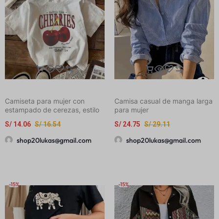
Camiseta para mujer con
Camisa casual de manga larga
estampado de cerezas, estilo
para mujer
Y2K
S/
14.06
S/
16.54
S/
24.75
S/
29.11
shop20lukas@gmail.com
shop20lukas@gmail.com
-15%
-15%