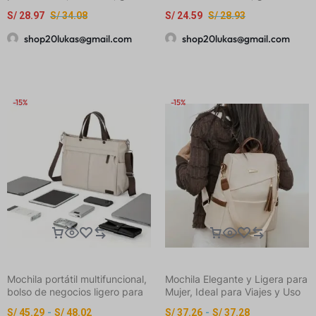
capacidad y alta calidad, con
capacidad con bolsa de
S/
28.97
S/
34.08
S/
24.59
S/
28.93
estampado en inglés
borlas, bolso de hombro casual
versátil y de moda
shop20lukas@gmail.com
shop20lukas@gmail.com
-15%
-15%
Mochila portátil multifuncional,
Mochila Elegante y Ligera para
bolso de negocios ligero para
Mujer, Ideal para Viajes y Uso
viajes, escuela y trabajo,
Diario – Bolso de PU con
S/
45.29
-
S/
48.02
S/
37.26
-
S/
37.28