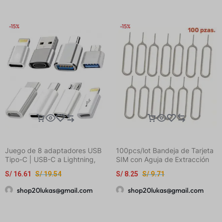
-15%
-15%
Juego de 8 adaptadores USB
100pcs/lot Bandeja de Tarjeta
Tipo-C | USB-C a Lightning,
SIM con Aguja de Extracción
Micro USB a USB-C, USB OTG,
para Teléfonos Móviles
S/
16.61
S/
19.54
S/
8.25
S/
9.71
Adaptadores USB-C macho a
Universales para iPhone 12,
USB 3.0 hembra para carga
Samsung y HUAWEI
shop20lukas@gmail.com
shop20lukas@gmail.com
rápida y transferencia de
datos en laptops y teléfonos