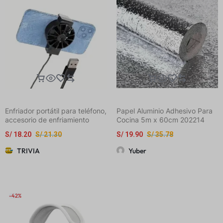
Enfriador portátil para teléfono,
Papel Aluminio Adhesivo Para
accesorio de enfriamiento
Cocina 5m x 60cm 202214
externo apto para iPhone y
S/
18.20
S/
21.30
S/
19.90
S/
35.78
smartphones Android
TRIVIA
Yuber
-42%