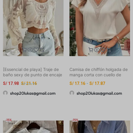
[Essencial de playa] Traje de
Camisa de chiffón holgada de
baño sexy de punto de encaje
manga corta con cuello de
con diseño de mandala,
volantes elegante y cuello en V
S/
17.98
S/
21.16
S/
17.16
-
S/
17.87
manga larga y pantalones
para damas, primavera y
cortos de mezclilla rasgados
verano
shop20lukas@gmail.com
shop20lukas@gmail.com
para mujer, perfecto para
vacaciones y ropa casual, ropa
de playa casual | Detalles de
encaje | Tela elástica
-15%
-15%