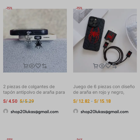
-15%
-15%
2 piezas de colgantes de
Juego de 6 piezas con diseño
tapón antipolvo de araña para
de araña en rojo y negro,
teléfono, decoración para
incluye funda para celular,
S/
4.50
S/
5.29
S/
12.82
-
S/
15.18
teléfono, negro + plateado,
cubierta para cargador,
material de metal, adecuado
protector de cable, correa de
shop20lukas@gmail.com
shop20lukas@gmail.com
para teléfonos móviles,
almacenamiento y protector
mantenimiento, reparación,
para cable de datos, fabricado
tapón antipolvo, pequeño
en TPU para protección contra
regalo exquisito, accesorios
caídas, compatible con
para teléfono, diseño elegante,
modelos de iPhone
-33%
-14%