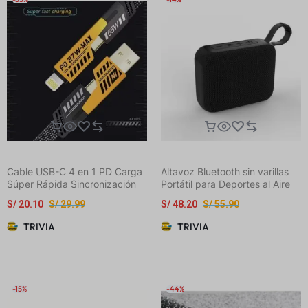
colgante duradero
6/7/8/X/Xs/Xr/Xs
Max/11/12/13/14/15/16 Pro
Max. Ideal como regalo de
cumpleaños o navidad para
parejas, hijas y adolescentes
Cable USB-C 4 en 1 PD Carga
Altavoz Bluetooth sin varillas
Súper Rápida Sincronización
Portátil para Deportes al Aire
de Datos Silicona 65 W
Libre
S/
20.10
S/
29.99
S/
48.20
S/
55.90
TRIVIA
TRIVIA
-15%
-44%