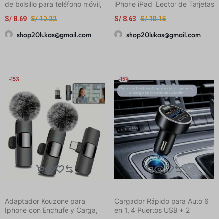
de bolsillo para teléfono móvil,
iPhone iPad, Lector de Tarjetas
trípode magnético portátil de
de Memoria SD de 5.08 cm
S/
8.69
S/
10.22
S/
8.63
S/
10.15
viaje, soporte ajustable
con 2 Ranuras USB C para
Tarjeta de Memoria/SD,
shop20lukas@gmail.com
shop20lukas@gmail.com
Adaptador Lector de Tarjetas
de Cámara Lightning+USB C
para
iPhone/iPad/Android/Cámara,
Conectar y Usar
-15%
-15%
Adaptador Kouzone para
Cargador Rápido para Auto 6
Iphone con Enchufe y Carga,
en 1, 4 Puertos USB + 2
Micrófono de Solapa con
Puertos Tipo-C, Carga Rápida