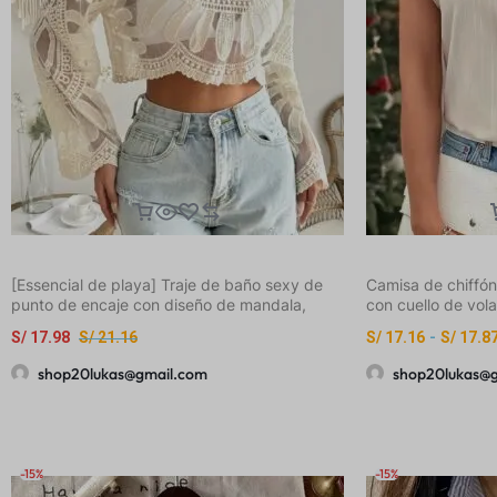
[Essencial de playa] Traje de baño sexy de
Camisa de chiffó
punto de encaje con diseño de mandala,
con cuello de vola
manga larga y pantalones cortos de mezclilla
para damas, prim
S/
17.98
S/
21.16
S/
17.16
-
S/
17.8
rasgados para mujer, perfecto para
vacaciones y ropa casual, ropa de playa
shop20lukas@gmail.com
shop20lukas@
casual | Detalles de encaje | Tela elástica
-15%
-15%