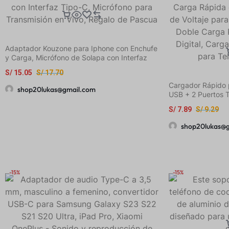
Adaptador Kouzone para Iphone con Enchufe
y Carga, Micrófono de Solapa con Interfaz
Tipo-C, Micrófono para Transmisión en Vivo,
S/
15.05
S/
17.70
Regalo de Pascua
Cargador Rápido p
shop20lukas@gmail.com
USB + 2 Puertos 
66W con Monitore
S/
7.89
S/
9.29
Carga Más Segura
PD3.0, Pantalla Di
shop20lukas@
Cargador para Tel
-15%
-15%