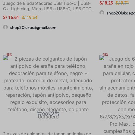
Juego de 8 adaptadores USB Tipo-C | USB-
S/
8.25
S/
9.71
HUAWEI
C a Lightning, Micro USB a USB-C, USB OTG,
shop20lukas@
Adaptadores USB-C macho a USB 3.0
S/
16.61
S/
19.54
hembra para carga rápida y transferencia de
datos en laptops y teléfonos
shop20lukas@gmail.com
-15%
-15%
2 piezas de colgantes de tapón antipolvo de