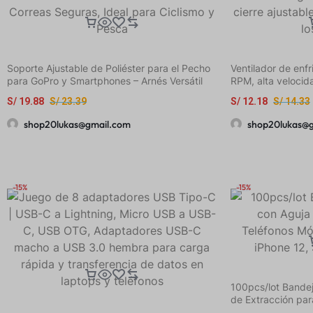
Soporte Ajustable de Poliéster para el Pecho
Ventilador de enf
para GoPro y Smartphones – Arnés Versátil
RPM, alta velocid
para Vlogs y Transmisiones al Aire Libre con
USB, enfriamiento
S/
19.88
S/
23.39
S/
12.18
S/
14.33
Correas Seguras, Ideal para Ciclismo y Pesca
diseño retráctil y
con todos los tel
shop20lukas@gmail.com
shop20lukas@
-15%
-15%
100pcs/lot Bandej
de Extracción par
Universales para