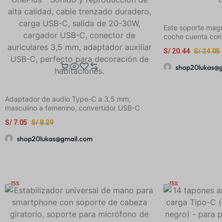
Este soporte magn
coche cuenta con
desmontable y fle
S/
20.44
S/
24.05
en los salpicader
shop20lukas@
Adaptador de audio Type-C a 3,5 mm,
masculino a femenino, convertidor USB-C
para Samsung Galaxy S23 S22 S21 S20 Ultra,
S/
7.05
S/
8.29
iPad Pro, Xiaomi OnePlus – Sonido y
reproducción de alta calidad, cable trenzado
shop20lukas@gmail.com
duradero, carga USB-C, salida de 20-30W,
cargador USB-C, conector de auriculares 3,5
mm, adaptador auxiliar USB-C, perfecto para
decoración de habitaciones.
-15%
-15%