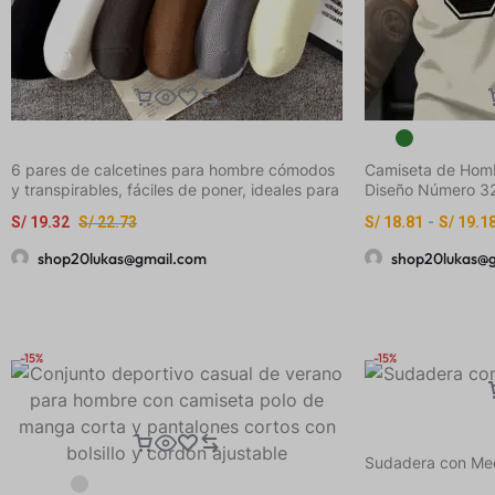
6 pares de calcetines para hombre cómodos
Camiseta de Hom
y transpirables, fáciles de poner, ideales para
Diseño Número 32
uso diario y al aire libre, resistentes al sudor
Transpirable de C
S/
19.32
S/
22.73
S/
18.81
-
S/
19.1
Máquina en Polié
Gimnasio, Uso Dia
shop20lukas@gmail.com
shop20lukas@
Negra de Primave
Estampado 32
-15%
-15%
Sudadera con Med