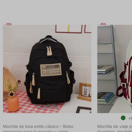
Mochila Escolar, Mochila de Moda al Estilo
Unisex para Comp
Coreano para Mujeres, Bolso Pequeño
Universidad
Estampado y
-15%
-15%
+
Mochila de lona estilo clásico – Bolso
Mochila de viaje p
espacioso para la escuela y viajes
duradera, mochila