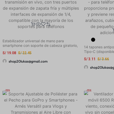
Estabilizador universal de mano para
smartphone con soporte de cabeza giratorio,
14 tapones antipo
soporte para micrófono de transmisión en
Tipo-C (disponibl
S/
19.08
S/
22.45
vivo, con tres puertos de expansión de
puertos de carga 
zapata fría y múltiples interfaces de
S/
3.11
S/
3.66
móviles y tableta
shop20lukas@gmail.com
expansión de 1/4, compatible con la mayoría
contra el polvo y 
shop20lukas@
de los soportes para teléfonos
resistente a los a
cuidado de peque
adiciones tecnoló
-15%
-15%