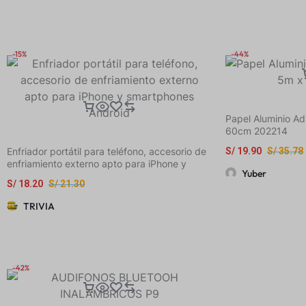
-15%
-44%
Papel Aluminio A
60cm 202214
Enfriador portátil para teléfono, accesorio de
S/
19.90
S/
35.78
enfriamiento externo apto para iPhone y
Yuber
smartphones Android
S/
18.20
S/
21.30
TRIVIA
-42%