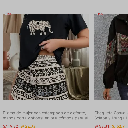
-15%
-15%
Pijama de mujer con estampado de elefante,
Chaqueta Casual 
manga corta y shorts, en tela cómoda para el
Solapa y Manga La
hogar
S/
19.32
S/
22.73
S/
53.31
S/
62.71