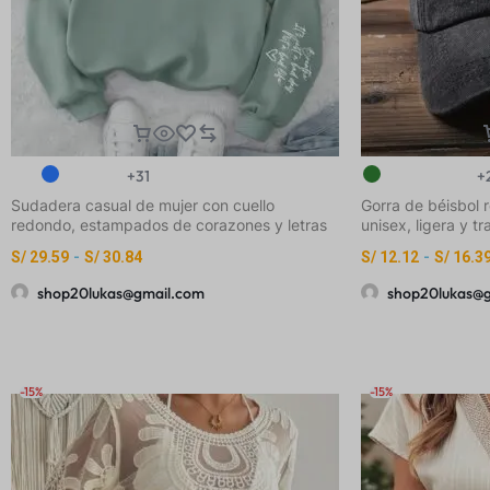
+31
+
Sudadera casual de mujer con cuello
Gorra de béisbol r
redondo, estampados de corazones y letras
unisex, ligera y 
a la moda
de letras CAL, Cal
S/
29.59
-
S/
30.84
S/
12.12
-
S/
16.3
vintage lavado en 
ajuste ceñido sin 
shop20lukas@gmail.com
shop20lukas@
estilo urbano para
casual
-15%
-15%