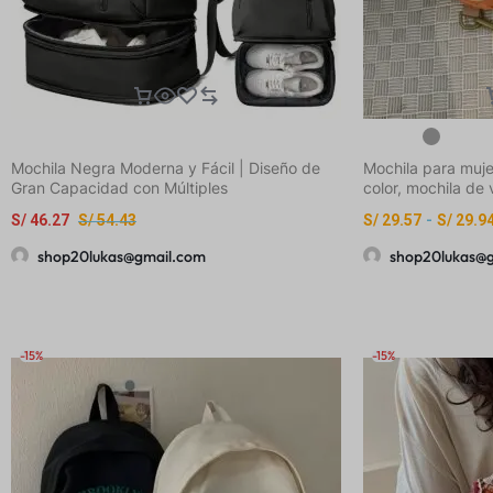
Mochila Negra Moderna y Fácil | Diseño de
Mochila para muje
Gran Capacidad con Múltiples
color, mochila de v
Compartimentos, Ideal para el
mochila, mochila 
S/
46.27
S/
54.43
S/
29.57
-
S/
29.9
Desplazamiento Diario y Viajes, Unisex,
estudiante de sec
Ligera y Duradera, Perfecta para Estudiantes
multifuncional de 
shop20lukas@gmail.com
shop20lukas@
y Trabajadores de Oficina
bolsa de tela de 
mochila con cord
cordón para muje
-15%
-15%