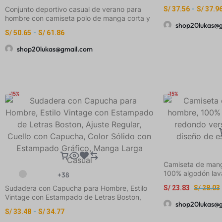
Conjunto deportivo casual de verano para
S/
37.56
-
S/
37.9
hombre con camiseta polo de manga corta y
shop20lukas@
pantalones cortos con bolsillo y cordón
S/
50.65
-
S/
61.86
ajustable
shop20lukas@gmail.com
-15%
-15%
Camiseta de mang
100% algodón lava
+38
para verano, con
Sudadera con Capucha para Hombre, Estilo
S/
23.83
S/
28.03
casual K01
Vintage con Estampado de Letras Boston,
shop20lukas@
Ajuste Regular, Cuello con Capucha, Color
S/
33.48
-
S/
34.77
Sólido con Estampado Gráfico, Manga Larga