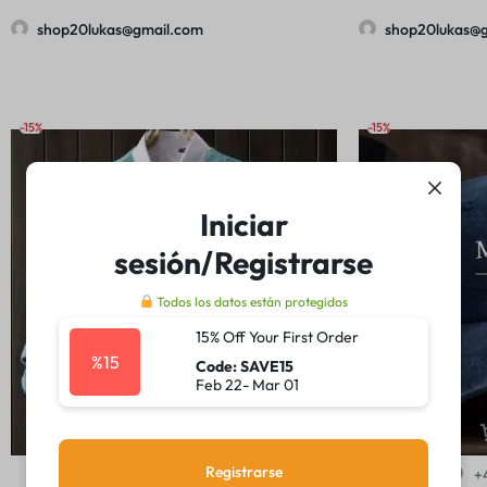
shop20lukas@gmail.com
shop20lukas@
-15%
-15%
Iniciar
sesión/Registrarse
Todos los datos están protegidos
15% Off Your First Order
%15
Code: SAVE15
Feb 22- Mar 01
Registrarse
+