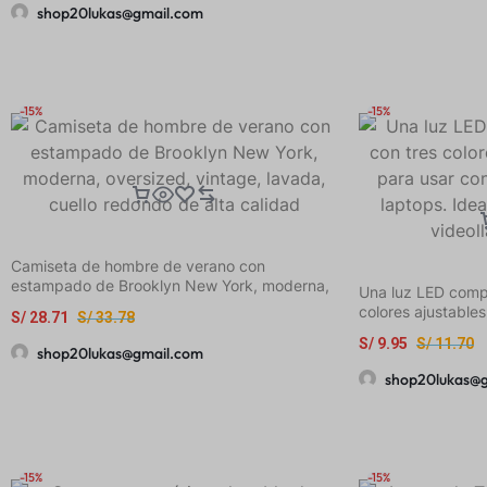
Casual
shop20lukas@gmail.com
-15%
-15%
Camiseta de hombre de verano con
estampado de Brooklyn New York, moderna,
Una luz LED compa
oversized, vintage, lavada, cuello redondo de
colores ajustable
S/
28.71
S/
33.78
alta calidad
teléfonos, cámara
S/
9.95
S/
11.70
mejorar selfies, v
shop20lukas@gmail.com
shop20lukas@
-15%
-15%