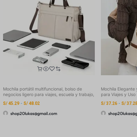
Mochila portátil multifuncional, bolso de
Mochila Elegante y
negocios ligero para viajes, escuela y trabajo,
para Viajes y Uso
bandolera con múltiples bolsillos
Capacidad, Correa
S/
45.29
-
S/
48.02
S/
37.26
-
S/
37.2
Cremallera y Detal
Escapada de Fin 
shop20lukas@gmail.com
shop20lukas@
Mano)