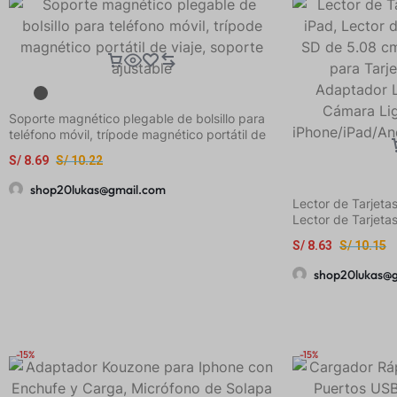
Soporte magnético plegable de bolsillo para
teléfono móvil, trípode magnético portátil de
viaje, soporte ajustable
S/
8.69
S/
10.22
shop20lukas@gmail.com
Lector de Tarjeta
Lector de Tarjet
cm con 2 Ranuras
S/
8.63
S/
10.15
Memoria/SD, Adap
de Cámara Light
shop20lukas@
iPhone/iPad/Andr
Usar
-15%
-15%