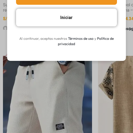
Sudadera con estampado de marinero, cuello
Gorra de Béisbol
redondo y manga larga casual para mujer
Bandera Italiana –
Versátil para Exte
Iniciar
S/
36.07
-
S/
37.51
S/
14.05
-
S/
14.3
shop20lukas@gmail.com
shop20lukas@
Al continuar, aceptas nuestros
Términos de uso
y
Política de
privacidad
-15%
-15%