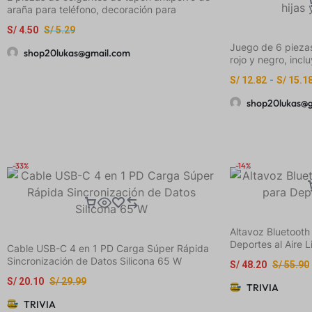
araña para teléfono, decoración para
teléfono, negro + plateado, material de metal,
S/
4.50
S/
5.29
adecuado para teléfonos móviles,
mantenimiento, reparación, tapón antipolvo,
Juego de 6 pieza
shop20lukas@gmail.com
pequeño regalo exquisito, accesorios para
rojo y negro, incl
teléfono, diseño elegante, colgante duradero
cubierta para car
S/
12.82
-
S/
15.1
correa de almace
cable de datos, f
shop20lukas@
protección contra
modelos de iPhon
Max/11/12/13/14/
regalo de cumple
parejas, hijas y a
-33%
-14%
Altavoz Bluetooth s
Deportes al Aire L
Cable USB-C 4 en 1 PD Carga Súper Rápida
Sincronización de Datos Silicona 65 W
S/
48.20
S/
55.90
S/
20.10
S/
29.99
TRIVIA
TRIVIA