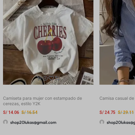
Camiseta para mujer con estampado de
Camisa casual de
cerezas, estilo Y2K
S/
14.06
S/
16.54
S/
24.75
S/
29.11
shop20lukas@gmail.com
shop20lukas@