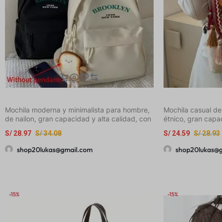
Mochila moderna y minimalista para hombre,
Mochila casual de
de nailon, gran capacidad y alta calidad, con
étnico, gran capa
estampado en inglés
bolso de hombro c
S/
28.97
S/
34.08
S/
24.59
S/
28.93
shop20lukas@gmail.com
shop20lukas@
-15%
-15%