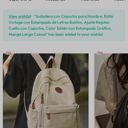
View wishlist
“Sudadera con Capucha para Hombre, Estilo
Vintage con Estampado de Letras Boston, Ajuste Regular,
Cuello con Capucha, Color Sólido con Estampado Gráfico,
Manga Larga Casual” has been added to your wishlist
-15%
-15%