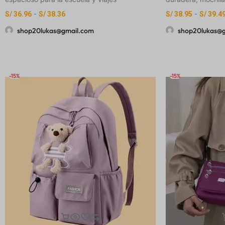
S/
36.96
-
S/
38.36
S/
38.95
-
S/
39.4
shop20lukas@gmail.com
shop20lukas@
-15%
-15%