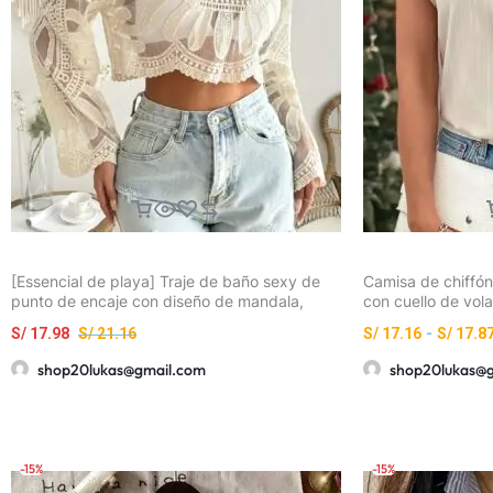
[Essencial de playa] Traje de baño sexy de
Camisa de chiffó
punto de encaje con diseño de mandala,
con cuello de vola
manga larga y pantalones cortos de mezclilla
para damas, prim
S/
17.98
S/
21.16
S/
17.16
-
S/
17.8
rasgados para mujer, perfecto para
vacaciones y ropa casual, ropa de playa
shop20lukas@gmail.com
shop20lukas@
casual | Detalles de encaje | Tela elástica
-15%
-15%