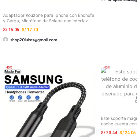
Cargador para Tel
Adaptador Kouzone para Iphone con Enchufe
y Carga, Micrófono de Solapa con Interfaz
Tipo-C, Micrófono para Transmisión en Vivo,
S/
15.05
S/
17.70
Regalo de Pascua
shop20lukas@gmail.com
-15%
-15%
Este soporte magn
coche cuenta con
desmontable y fle
S/
20.44
S/
24.05
en los salpicader