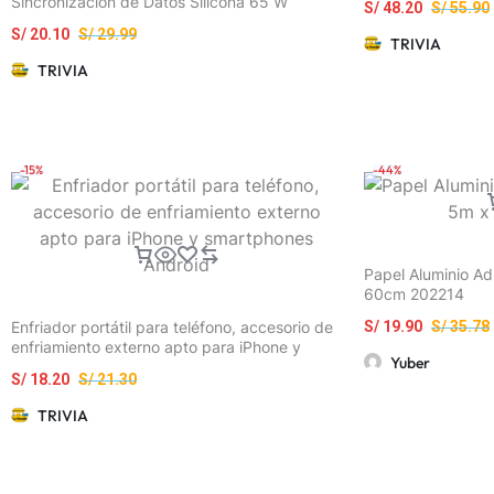
Sincronización de Datos Silicona 65 W
S/
48.20
S/
55.90
S/
20.10
S/
29.99
TRIVIA
TRIVIA
-15%
-44%
Papel Aluminio A
60cm 202214
Enfriador portátil para teléfono, accesorio de
S/
19.90
S/
35.78
enfriamiento externo apto para iPhone y
Yuber
smartphones Android
S/
18.20
S/
21.30
TRIVIA