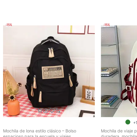
Mochila Escolar, Mochila de Moda al Estilo
Unisex para Comp
Coreano para Mujeres, Bolso Pequeño
Universidad
Estampado y
-15%
-15%
+
Mochila de lona estilo clásico – Bolso
Mochila de viaje p
espacioso para la escuela y viajes
duradera, mochila