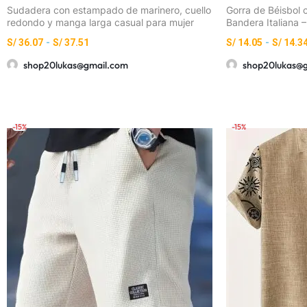
Sudadera con estampado de marinero, cuello
Gorra de Béisbol
redondo y manga larga casual para mujer
Bandera Italiana –
Versátil para Exte
S/
36.07
-
S/
37.51
S/
14.05
-
S/
14.3
shop20lukas@gmail.com
shop20lukas@
-15%
-15%