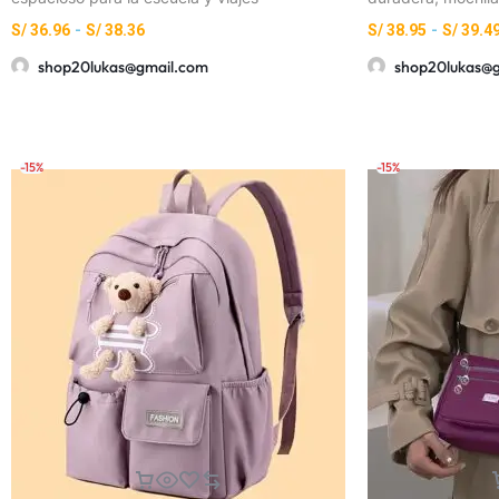
S/
36.96
-
S/
38.36
S/
38.95
-
S/
39.4
shop20lukas@gmail.com
shop20lukas@
-15%
-15%