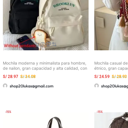
Mochila moderna y minimalista para hombre,
Mochila casual de
de nailon, gran capacidad y alta calidad, con
étnico, gran capa
estampado en inglés
bolso de hombro c
S/
28.97
S/
34.08
S/
24.59
S/
28.93
shop20lukas@gmail.com
shop20lukas@
-15%
-15%