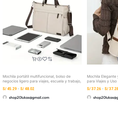
Mochila portátil multifuncional, bolso de
Mochila Elegante y
negocios ligero para viajes, escuela y trabajo,
para Viajes y Uso
bandolera con múltiples bolsillos
Capacidad, Correa
S/
45.29
-
S/
48.02
S/
37.26
-
S/
37.2
Cremallera y Detal
Escapada de Fin 
shop20lukas@gmail.com
shop20lukas@
Mano)