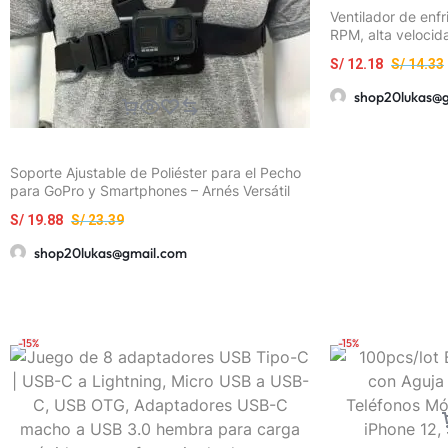
Ventilador de enf
RPM, alta velocid
USB, enfriamiento
S/
12.18
S/
14.33
diseño retráctil y
con todos los tel
shop20lukas@
Soporte Ajustable de Poliéster para el Pecho
para GoPro y Smartphones – Arnés Versátil
para Vlogs y Transmisiones al Aire Libre con
S/
19.88
S/
23.39
Correas Seguras, Ideal para Ciclismo y Pesca
shop20lukas@gmail.com
-15%
-15%