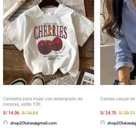
Camiseta para mujer con estampado de
Camisa casual de
cerezas, estilo Y2K
S/
14.06
S/
16.54
S/
24.75
S/
29.11
shop20lukas@gmail.com
shop20lukas@