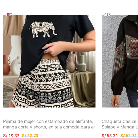
-15%
-15%
Pijama de mujer con estampado de elefante,
Chaqueta Casual 
manga corta y shorts, en tela cómoda para el
Solapa y Manga La
hogar
S/
19.32
S/
22.73
S/
53.31
S/
62.71