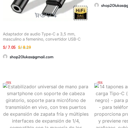
shop20lukas@
Adaptador de audio Type-C a 3,5 mm,
masculino a femenino, convertidor USB-C
para Samsung Galaxy S23 S22 S21 S20 Ultra,
S/
7.05
S/
8.29
iPad Pro, Xiaomi OnePlus – Sonido y
reproducción de alta calidad, cable trenzado
shop20lukas@gmail.com
duradero, carga USB-C, salida de 20-30W,
cargador USB-C, conector de auriculares 3,5
mm, adaptador auxiliar USB-C, perfecto para
decoración de habitaciones.
-15%
-15%