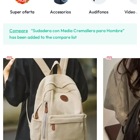
Super oferta
Accesorios
Audifonos
Video J
Compare
“Sudadera con Media Cremallera para Hombre”
has been added to the compare list
-15%
-15%