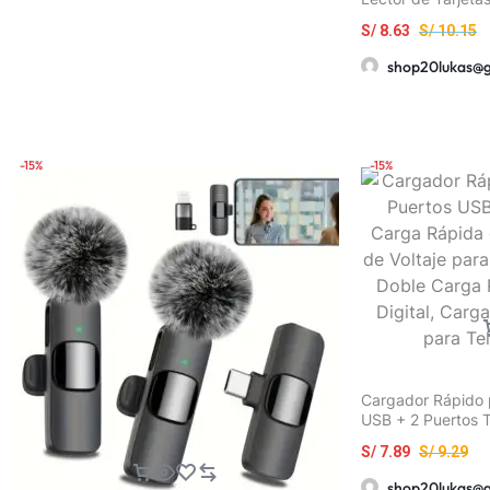
cm con 2 Ranuras
S/
8.63
S/
10.15
Memoria/SD, Adap
de Cámara Light
shop20lukas@
iPhone/iPad/Andr
Usar
-15%
-15%
Cargador Rápido p
USB + 2 Puertos 
66W con Monitore
S/
7.89
S/
9.29
Carga Más Segura
PD3.0, Pantalla Di
shop20lukas@