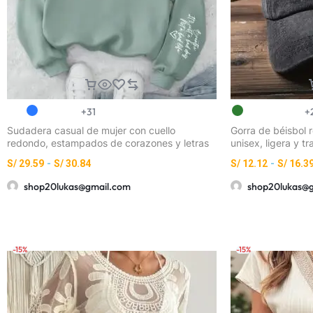
+31
+
Sudadera casual de mujer con cuello
Gorra de béisbol r
redondo, estampados de corazones y letras
unisex, ligera y 
a la moda
de letras CAL, Cal
S/
29.59
-
S/
30.84
S/
12.12
-
S/
16.3
vintage lavado en 
ajuste ceñido sin 
shop20lukas@gmail.com
shop20lukas@
estilo urbano para
casual
-15%
-15%