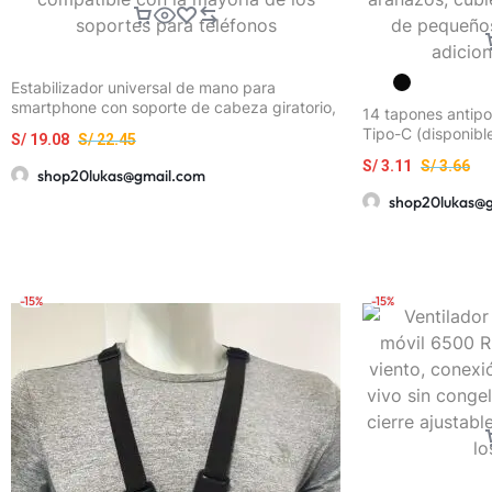
Estabilizador universal de mano para
smartphone con soporte de cabeza giratorio,
14 tapones antipo
soporte para micrófono de transmisión en
Tipo-C (disponibl
S/
19.08
S/
22.45
vivo, con tres puertos de expansión de
puertos de carga 
zapata fría y múltiples interfaces de
S/
3.11
S/
3.66
móviles y tableta
shop20lukas@gmail.com
expansión de 1/4, compatible con la mayoría
contra el polvo y 
shop20lukas@
de los soportes para teléfonos
resistente a los a
cuidado de peque
adiciones tecnoló
-15%
-15%