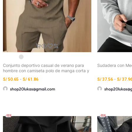
Conjunto deportivo casual de verano para
Sudadera con Med
hombre con camiseta polo de manga corta y
pantalones cortos con bolsillo y cordón
S/
50.65
-
S/
61.86
S/
37.56
-
S/
37.9
ajustable
shop20lukas@gmail.com
shop20lukas@
-15%
-15%