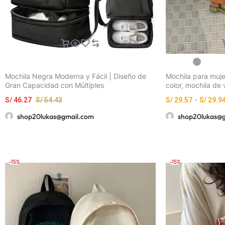
Mochila Negra Moderna y Fácil | Diseño de
Mochila para muje
Gran Capacidad con Múltiples
color, mochila de v
Compartimentos, Ideal para el
mochila, mochila 
S/
46.27
S/
54.43
S/
29.57
-
S/
29.9
Desplazamiento Diario y Viajes, Unisex,
estudiante de sec
Ligera y Duradera, Perfecta para Estudiantes
multifuncional de 
shop20lukas@gmail.com
shop20lukas@
y Trabajadores de Oficina
bolsa de tela de 
mochila con cord
cordón para muje
-15%
-15%