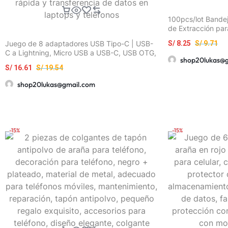
100pcs/lot Bandej
de Extracción par
Universales para
Juego de 8 adaptadores USB Tipo-C | USB-
S/
8.25
S/
9.71
HUAWEI
C a Lightning, Micro USB a USB-C, USB OTG,
shop20lukas@
Adaptadores USB-C macho a USB 3.0
S/
16.61
S/
19.54
hembra para carga rápida y transferencia de
datos en laptops y teléfonos
shop20lukas@gmail.com
-15%
-15%