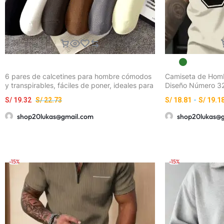
6 pares de calcetines para hombre cómodos
Camiseta de Hom
y transpirables, fáciles de poner, ideales para
Diseño Número 32
uso diario y al aire libre, resistentes al sudor
Transpirable de C
S/
19.32
S/
22.73
S/
18.81
-
S/
19.1
Máquina en Polié
Gimnasio, Uso Dia
shop20lukas@gmail.com
shop20lukas@
Negra de Primave
Estampado 32
-15%
-15%