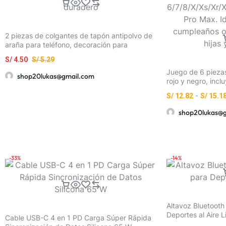
2 piezas de colgantes de tapón antipolvo de
araña para teléfono, decoración para
teléfono, negro + plateado, material de metal,
S/
4.50
S/
5.29
adecuado para teléfonos móviles,
mantenimiento, reparación, tapón antipolvo,
Juego de 6 pieza
shop20lukas@gmail.com
pequeño regalo exquisito, accesorios para
rojo y negro, incl
teléfono, diseño elegante, colgante duradero
cubierta para car
S/
12.82
-
S/
15.1
correa de almace
cable de datos, f
shop20lukas@
protección contra
modelos de iPhon
Max/11/12/13/14/
regalo de cumple
parejas, hijas y a
-33%
-14%
Altavoz Bluetooth s
Deportes al Aire L
Cable USB-C 4 en 1 PD Carga Súper Rápida