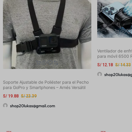
Ventilador de enf
para móvil 6500 
velocidad del vien
S/
12.18
S/
14.33
conexión USB, enf
en vivo sin congel
shop20lukas@
diseño retráctil y 
Soporte Ajustable de Poliéster para el Pecho
ajustable, compat
para GoPro y Smartphones – Arnés Versátil
todos los teléfono
para Vlogs y Transmisiones al Aire Libre con
S/
19.88
S/
23.39
Correas Seguras, Ideal para Ciclismo y Pesca
shop20lukas@gmail.com