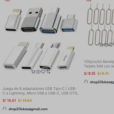
-15%
-15%
100pcs/lot Bande
Tarjeta SIM con A
Extracción para T
S/
8.25
S/
9.71
Móviles Universal
iPhone 12, Samsu
shop20lukas@
HUAWEI
Juego de 8 adaptadores USB Tipo-C | USB-
C a Lightning, Micro USB a USB-C, USB OTG,
Adaptadores USB-C macho a USB 3.0
S/
16.61
S/
19.54
hembra para carga rápida y transferencia de
datos en laptops y teléfonos
shop20lukas@gmail.com