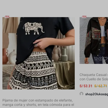
-15%
-15%
Chaqueta Casual 
con Cuello de Sol
Manga Larga en Es
S/
53.31
S/
62.71
shop20lukas@
Pijama de mujer con estampado de elefante,
manga corta y shorts, en tela cómoda para el