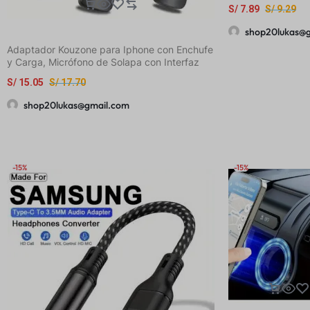
Puertos Tipo-C, 
S/
7.89
S/
9.29
Rápida de 66W c
Monitoreo de Volt
shop20lukas@
una Carga Más Se
Adaptador Kouzone para Iphone con Enchufe
Doble Carga Rápi
y Carga, Micrófono de Solapa con Interfaz
Pantalla Digital, 
Tipo-C, Micrófono para Transmisión en Vivo,
Portátil, Cargador
S/
15.05
S/
17.70
Regalo de Pascua
Teléfono en el Au
shop20lukas@gmail.com
-15%
-15%