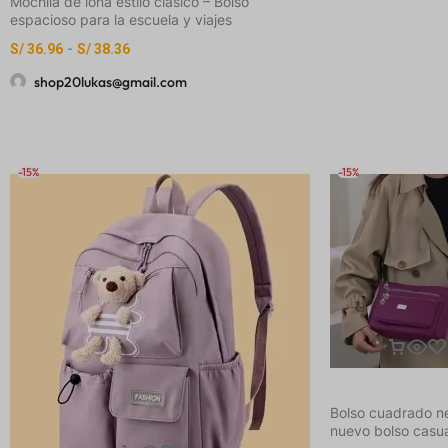
Mochila de lona estilo clásico – Bolso
espacioso para la escuela y viajes
S/
36.96
-
S/
38.36
shop20lukas@gmail.com
-15%
-15%
Bolso cuadrado ne
nuevo bolso casu