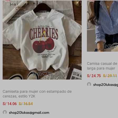
Camisa casual d
larga para mujer
S/
24.75
S/
29.11
shop20lukas@
Camiseta para mujer con estampado de
cerezas, estilo Y2K
S/
14.06
S/
16.54
shop20lukas@gmail.com