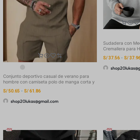
Sudadera con Me
Cremallera para 
S/
37.56
-
S/
37.9
shop20lukas@
Conjunto deportivo casual de verano para
hombre con camiseta polo de manga corta y
pantalones cortos con bolsillo y cordón
S/
50.65
-
S/
61.86
ajustable
shop20lukas@gmail.com
-15%
-15%