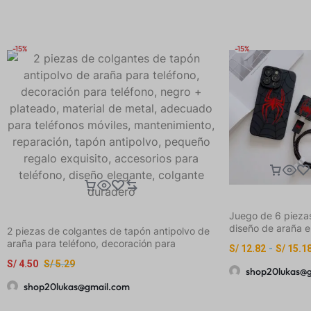
-15%
-15%
Juego de 6 pieza
diseño de araña e
2 piezas de colgantes de tapón antipolvo de
negro, incluye fu
araña para teléfono, decoración para
S/
12.82
-
S/
15.1
celular, cubierta 
teléfono, negro + plateado, material de metal,
S/
4.50
S/
5.29
cargador, protect
adecuado para teléfonos móviles,
shop20lukas@
correa de almace
mantenimiento, reparación, tapón antipolvo,
shop20lukas@gmail.com
protector para ca
pequeño regalo exquisito, accesorios para
datos, fabricado 
teléfono, diseño elegante, colgante duradero