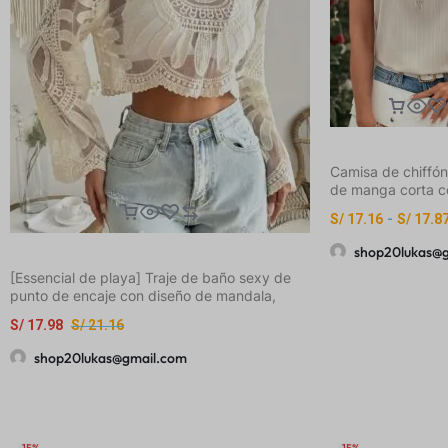
Camisa de chiffó
de manga corta c
de volantes elega
S/
17.16
-
S/
17.8
en V para damas,
y verano
shop20lukas@
[Essencial de playa] Traje de baño sexy de
punto de encaje con diseño de mandala,
manga larga y pantalones cortos de mezclilla
S/
17.98
S/
21.16
rasgados para mujer, perfecto para
vacaciones y ropa casual, ropa de playa
shop20lukas@gmail.com
casual | Detalles de encaje | Tela elástica
-15%
-15%