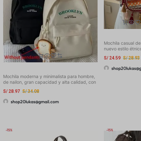
Mochila casual de
nuevo estilo étnic
capacidad con bo
S/
24.59
S/
28.93
borlas, bolso de 
casual versátil y
shop20lukas@
Mochila moderna y minimalista para hombre,
de nailon, gran capacidad y alta calidad, con
estampado en inglés
S/
28.97
S/
34.08
shop20lukas@gmail.com
-15%
-15%