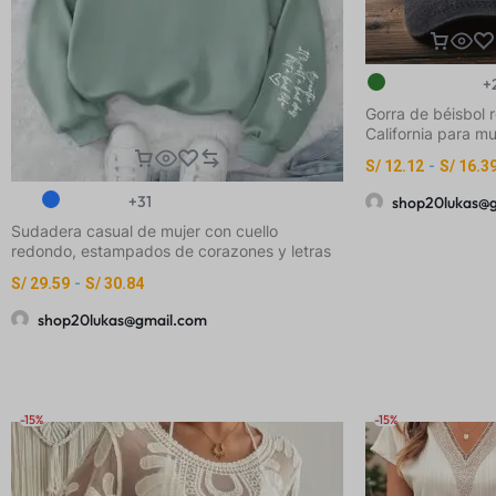
+
Gorra de béisbol r
California para mu
unisex, ligera y tr
S/
12.12
-
S/
16.3
con estampado de
CAL, California co
+31
shop20lukas@
aspecto vintage 
Sudadera casual de mujer con cuello
gris oscuro y gris
redondo, estampados de corazones y letras
ajuste ceñido sin 
a la moda
gorra casual de es
S/
29.59
-
S/
30.84
para playa, surf 
casual
shop20lukas@gmail.com
-15%
-15%