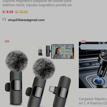
Soporte magnético plegable de bolsillo para
Lector de Tarjeta
teléfono móvil, trípode magnético portátil de
Cámara Lightnin
viaje, soporte ajustable
para
S/
8.69
S/
10.22
iPhone/iPad/Andr
Conectar y Usar
shop20lukas@gmail.com
-15%
-15%
Cargador Rápido 
en 1, 4 Puertos U