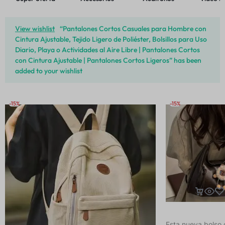
View wishlist
“Pantalones Cortos Casuales para Hombre con
Cintura Ajustable, Tejido Ligero de Poliéster, Bolsillos para Uso
Diario, Playa o Actividades al Aire Libre | Pantalones Cortos
con Cintura Ajustable | Pantalones Cortos Ligeros” has been
added to your wishlist
-15%
-15%
Esta nueva bolso