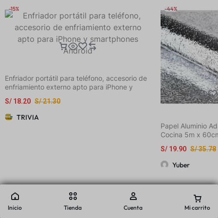
-15%
-44%
Enfriador portátil para teléfono, accesorio de
enfriamiento externo apto para iPhone y
smartphones Android
S/
18.20
S/
21.30
TRIVIA
Papel Aluminio Ad
Cocina 5m x 60c
S/
19.90
S/
35.78
Yuber
Inicio
Tienda
Cuenta
Mi carrito
-42%