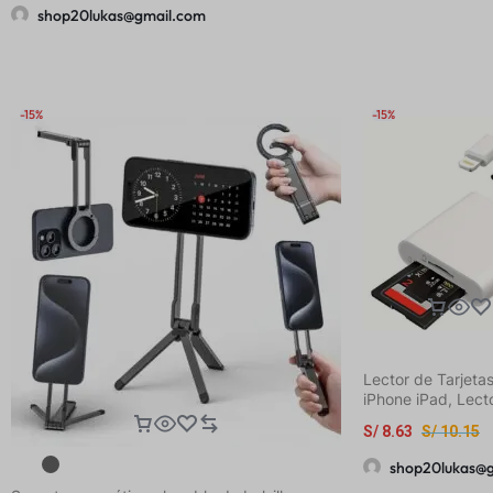
shop20lukas@gmail.com
-15%
-15%
Lector de Tarjeta
iPhone iPad, Lect
Tarjetas de Memo
S/
8.63
S/
10.15
5.08 cm con 2 Ra
C para Tarjeta de
shop20lukas@
Memoria/SD, Ada