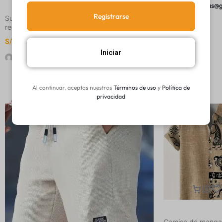
Exteriores
shop20lukas@
Registrarse
Sudadera con estampado de marinero, cuello
redondo y manga larga casual para mujer
S/
36.07
-
S/
37.51
Iniciar
shop20lukas@gmail.com
Al continuar, aceptas nuestros
Términos de uso
y
Política de
privacidad
-15%
-15%
Camisa de manga 