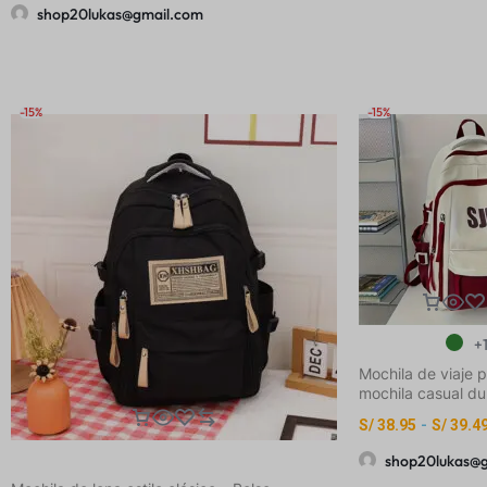
Versátil, Mochila Multifuncional para Viajes,
shop20lukas@gmail.com
Mochila Escolar, Mochila de Moda al Estilo
Coreano para Mujeres, Bolso Pequeño
Estampado y
-15%
-15%
+
Mochila de viaje p
mochila casual du
mochila escolar e
S/
38.95
-
S/
39.4
shop20lukas@