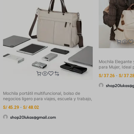
Mochila Elegante 
para Mujer, Ideal 
y Uso Diario – Bo
S/
37.26
-
S/
37.2
con Capacidad, C
Ajustables, Cierre
shop20lukas@
Cremallera y Deta
Mochila portátil multifuncional, bolso de
Flecos – Casual,
negocios ligero para viajes, escuela y trabajo,
de Fin de Semana
bandolera con múltiples bolsillos
Mano)
S/
45.29
-
S/
48.02
shop20lukas@gmail.com