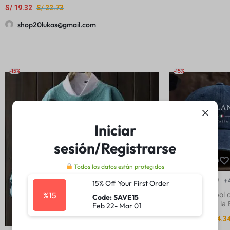
hogar
S/
19.32
S/
22.73
shop20lukas@gmail.com
-15%
-15%
Iniciar
sesión/Registrarse
Todos los datos están protegidos
+
15% Off Your First Order
Gorra de Béisbol 
%15
Code: SAVE15
Estampado de la 
Feb 22- Mar 01
Italiana – Unisex, 
S/
14.05
-
S/
14.3
Moderno y Versáti