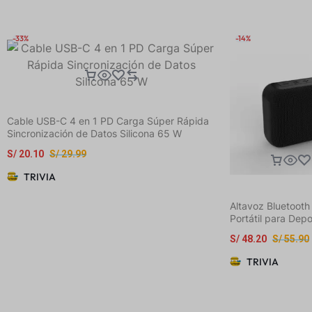
protección contra
compatible con m
iPhone 6/7/8/X/Xs
-33%
-14%
Max/11/12/13/14/
Max. Ideal como 
cumpleaños o nav
parejas, hijas y a
Cable USB-C 4 en 1 PD Carga Súper Rápida
Sincronización de Datos Silicona 65 W
S/
20.10
S/
29.99
TRIVIA
Altavoz Bluetooth s
Portátil para Depo
Libre
S/
48.20
S/
55.90
TRIVIA