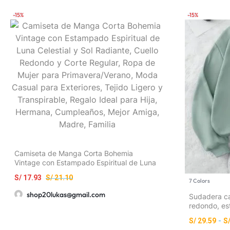
-15%
-15%
Camiseta de Manga Corta Bohemia
Vintage con Estampado Espiritual de Luna
Celestial y Sol Radiante, Cuello Redondo y
S/
17.93
S/
21.10
Corte Regular, Ropa de Mujer para
7 Colors
Primavera/Verano, Moda Casual para
shop20lukas@gmail.com
Sudadera ca
Exteriores, Tejido Ligero y Transpirable,
redondo, e
Regalo Ideal para Hija, Hermana,
letras a la 
Cumpleaños, Mejor Amiga, Madre, Familia
S/
29.59
-
S