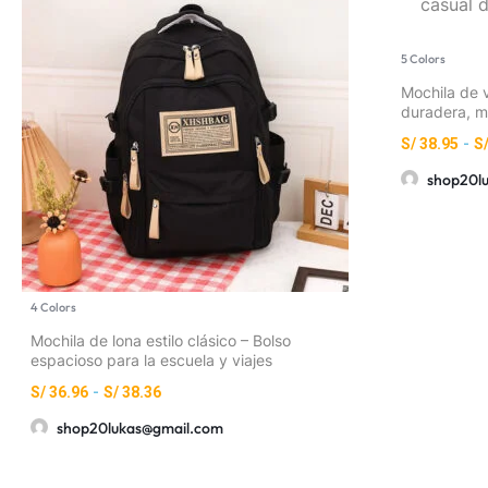
5 Colors
Mochila de v
duradera, m
S/
38.95
-
S
shop20l
4 Colors
Mochila de lona estilo clásico – Bolso
espacioso para la escuela y viajes
S/
36.96
-
S/
38.36
shop20lukas@gmail.com