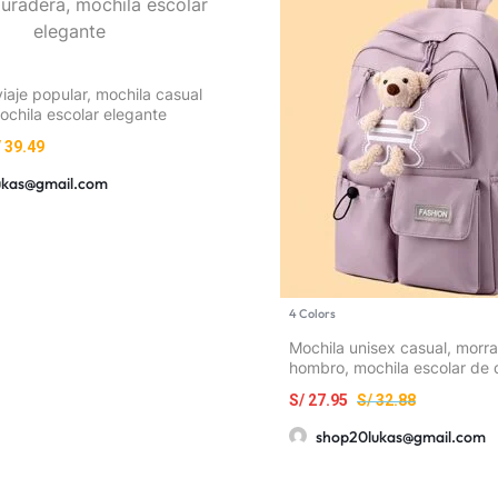
iaje popular, mochila casual
ochila escolar elegante
/
39.49
ukas@gmail.com
4 Colors
Mochila unisex casual, morra
hombro, mochila escolar de 
elegante, bolso versátil y sen
S/
27.95
S/
32.88
mujeres, estilo coreano
shop20lukas@gmail.com