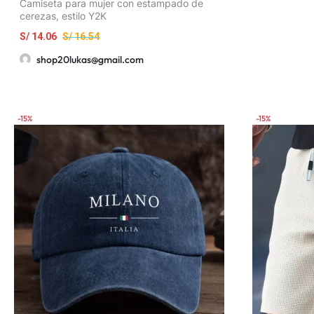
Camiseta para mujer con estampado de
cerezas, estilo Y2K
S/
14.06
S/
16.54
shop20lukas@gmail.com
-15%
-15%