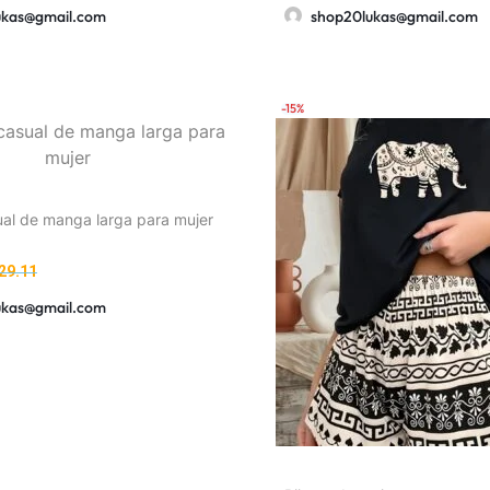
oscuro y gris carbón, ajuste 
ukas@gmail.com
shop20lukas@gmail.com
elasticidad, gorra casual de 
para playa, surf y vestiment
-15%
al de manga larga para mujer
29.11
ukas@gmail.com