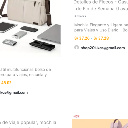
3 Colors
Mochila Elegante y Ligera pa
para Viajes y Uso Diario – B
Capacidad, Correas Ajustabl
S/
37.26
-
S/
37.28
Cremallera y Detalles de Fle
Escapada de Fin de Semana 
shop20lukas@gmail.com
Mano)
átil multifuncional, bolso de
ero para viajes, escuela y
dolera con múltiples bolsillos
/
48.02
ukas@gmail.com
-15%