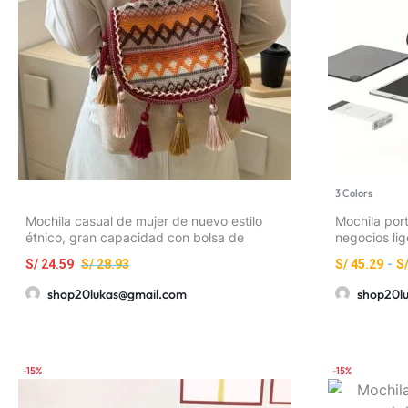
3 Colors
Mochila casual de mujer de nuevo estilo
Mochila port
étnico, gran capacidad con bolsa de
negocios lig
borlas, bolso de hombro casual versátil y
trabajo, ban
S/
24.59
S/
28.93
S/
45.29
-
S
de moda
shop20lukas@gmail.com
shop20l
-15%
-15%