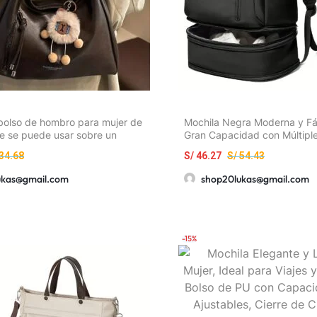
bolso de hombro para mujer de
Mochila Negra Moderna y Fác
ge se puede usar sobre un
Gran Capacidad con Múltipl
mo mochila. El dije de ‘Cordero
Compartimentos, Ideal para 
34.68
S/
46.27
S/
54.43
ñade un toque de elegancia y
Desplazamiento Diario y Viaj
. Fabricado con material de PU
Ligera y Duradera, Perfecta
ukas@gmail.com
shop20lukas@gmail.com
Estudiantes y Trabajadores 
-15%