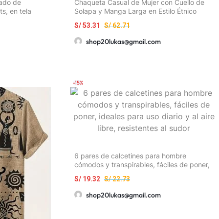
ado de
Chaqueta Casual de Mujer con Cuello de
s, en tela
Solapa y Manga Larga en Estilo Étnico
S/
53.31
S/
62.71
shop20lukas@gmail.com
-15%
6 pares de calcetines para hombre
cómodos y transpirables, fáciles de poner,
ideales para uso diario y al aire libre,
S/
19.32
S/
22.73
resistentes al sudor
shop20lukas@gmail.com