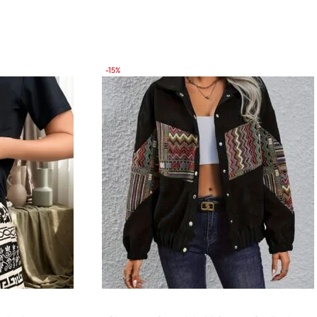
ceñido sin
estilo urbano
a casual
-15%