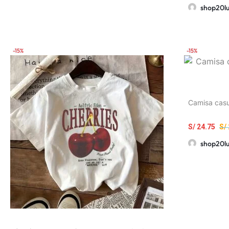
shop20l
-15%
-15%
Camisa casu
S/
24.75
S/
shop20l