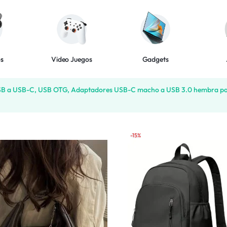
os
Video Juegos
Gadgets
USB a USB-C, USB OTG, Adaptadores USB-C macho a USB 3.0 hembra para 
-15%