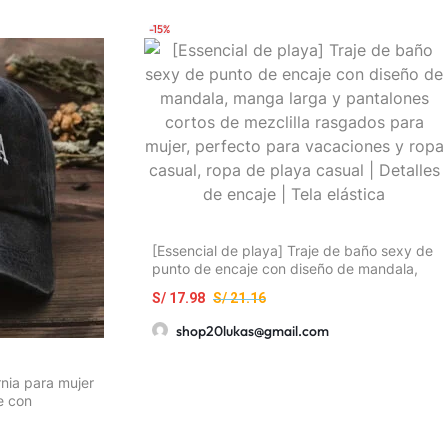
-15%
[Essencial de playa] Traje de baño sexy de
punto de encaje con diseño de mandala,
manga larga y pantalones cortos de
S/
17.98
S/
21.16
mezclilla rasgados para mujer, perfecto
para vacaciones y ropa casual, ropa de
shop20lukas@gmail.com
playa casual | Detalles de encaje | Tela
elástica
rnia para mujer
le con
ifornia costa
o en gris