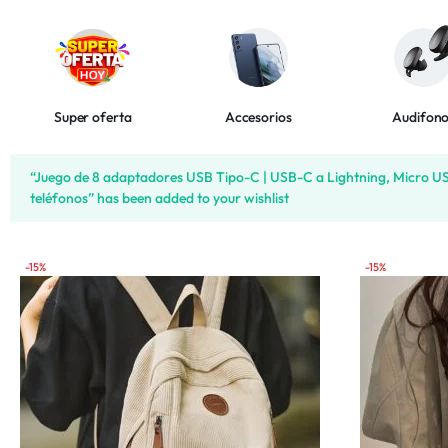
Bebés y Niños
Autos y Motos
Super oferta
Accesorios
Audifon
Lo Nuevo
“Juego de 8 adaptadores USB Tipo-C | USB-C a Lightning, Micro 
teléfonos” has been added to your wishlist
Más Vendidos
Productos 5 Estrellas
-15%
-15%