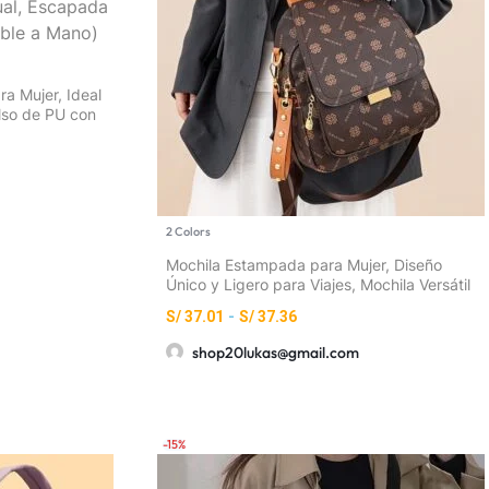
ra Mujer, Ideal
olso de PU con
es, Cierre de
cos – Casual,
(Lavable a
2 Colors
Mochila Estampada para Mujer, Diseño
Único y Ligero para Viajes, Mochila Versátil
para Cortas Distancias, Mochila de Viaje
S/
37.01
-
S/
37.36
Estampada para Todo, Mochila Pequeña
Versátil, Mochila Multifuncional para Viajes,
shop20lukas@gmail.com
Mochila Escolar, Mochila de Moda al Estilo
Coreano para Mujeres, Bolso Pequeño
Estampado y
-15%