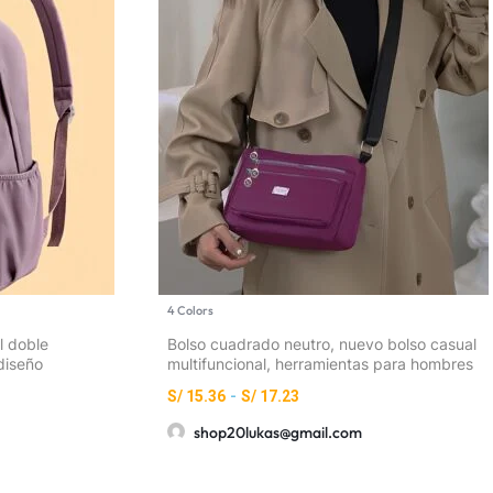
4 Colors
l doble
Bolso cuadrado neutro, nuevo bolso casual
diseño
multifuncional, herramientas para hombres
cillo para
y mujeres, bandolera horizontal, bolso de
S/
15.36
-
S/
17.23
viaje cruzado, mochila [cierre aleatorio
shop20lukas@gmail.com