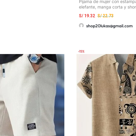
Pijama de mujer con estamp
elefante, manga corta y short
cómoda para el hogar
S/
19.32
S/
22.73
shop20lukas@gmail.com
-15%