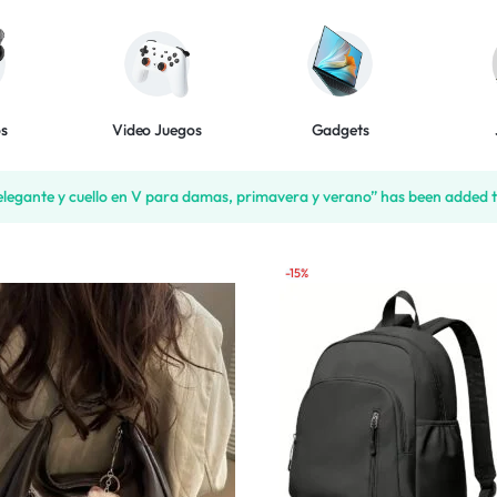
os
Video Juegos
Gadgets
elegante y cuello en V para damas, primavera y verano” has been added t
-15%