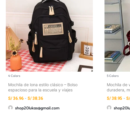
4 Colors
5 Colors
Mochila de lona estilo clásico – Bolso
Mochila de v
espacioso para la escuela y viajes
duradera, m
S/
36.96
-
S/
38.36
S/
38.95
-
S
shop20lukas@gmail.com
shop20l