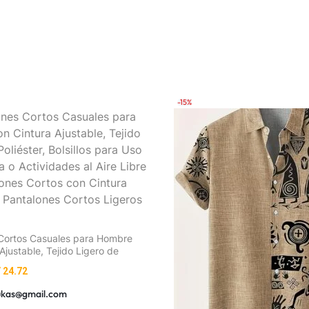
-15%
Cortos Casuales para Hombre
Ajustable, Tejido Ligero de
lsillos para Uso Diario, Playa o
/
24.72
al Aire Libre | Pantalones
intura Ajustable | Pantalones
ukas@gmail.com
ros