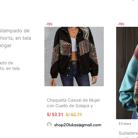
estilo urbano
a casual
-15%
-15%
ado de
s, en tela
Chaqueta Casual de Mujer
con Cuello de Solapa y
Manga Larga en Estilo
S/
53.31
S/
62.71
Étnico
3 Colors
shop20lukas@gmail.com
Sudadera