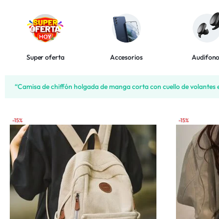
Bebés y Niños
Autos y Motos
Super oferta
Accesorios
Audifon
Lo Nuevo
“Camisa de chiffón holgada de manga corta con cuello de volantes 
Más Vendidos
-15%
-15%
Productos 5 Estrellas