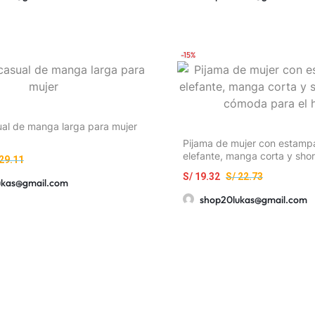
elasticidad, gorra casual de 
para playa, surf y vestiment
-15%
al de manga larga para mujer
Pijama de mujer con estamp
elefante, manga corta y short
29.11
cómoda para el hogar
S/
19.32
S/
22.73
ukas@gmail.com
shop20lukas@gmail.com