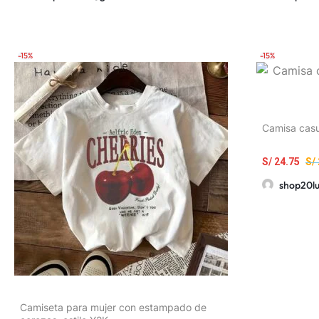
Exteriores, Tejido Ligero y Transpirable,
Regalo Ideal para Hija, Hermana,
Cumpleaños, Mejor Amiga, Madre, Familia
-15%
-15%
Camisa casu
S/
24.75
S/
shop20l
Camiseta para mujer con estampado de