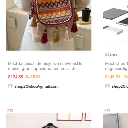
3 Colors
Mochila casual de mujer de nuevo estilo
Mochila port
étnico, gran capacidad con bolsa de
negocios lig
borlas, bolso de hombro casual versátil y
trabajo, ban
S/
24.59
S/
28.93
S/
45.29
-
S
de moda
shop20lukas@gmail.com
shop20l
-15%
-15%