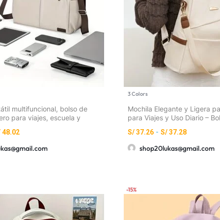
3 Colors
átil multifuncional, bolso de
Mochila Elegante y Ligera pa
ero para viajes, escuela y
para Viajes y Uso Diario – B
dolera con múltiples bolsillos
Capacidad, Correas Ajustabl
/
48.02
S/
37.26
-
S/
37.28
Cremallera y Detalles de Fle
Escapada de Fin de Semana 
ukas@gmail.com
shop20lukas@gmail.com
Mano)
-15%