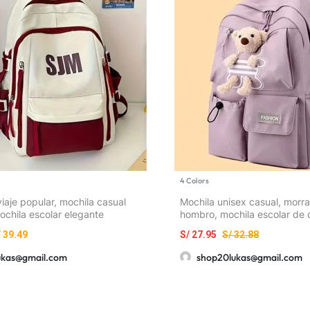
4 Colors
iaje popular, mochila casual
Mochila unisex casual, morra
ochila escolar elegante
hombro, mochila escolar de 
elegante, bolso versátil y sen
/
39.49
S/
27.95
S/
32.88
mujeres, estilo coreano
ukas@gmail.com
shop20lukas@gmail.com