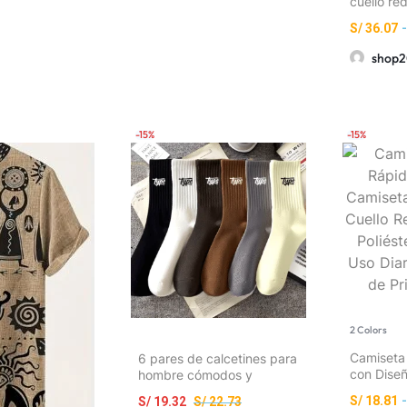
cuello re
mujer
S/
36.07
-
shop2
-15%
-15%
2 Colors
Camiseta
6 pares de calcetines para
con Dise
hombre cómodos y
Gimnasio 
transpirables, fáciles de
S/
18.81
-
S/
19.32
S/
22.73
Lavable a