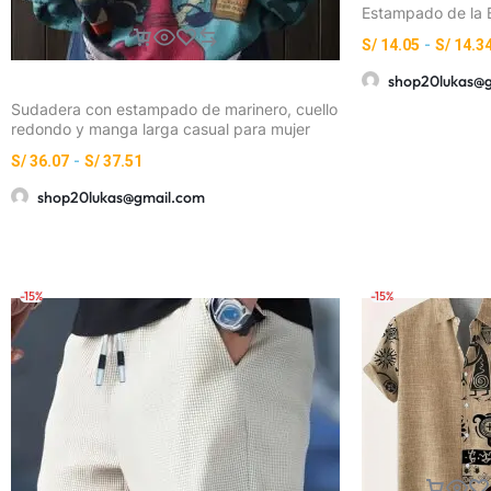
Estampado de la 
Italiana – Unisex, 
S/
14.05
-
S/
14.3
Moderno y Versáti
Exteriores
shop20lukas@
Sudadera con estampado de marinero, cuello
redondo y manga larga casual para mujer
S/
36.07
-
S/
37.51
shop20lukas@gmail.com
-15%
-15%