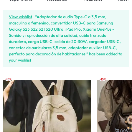
View wishlist
“Adaptador de audio Type-C a 3,5 mm,
masculino a femenino, convertidor USB-C para Samsung
Galaxy S23 S22 S21 S20 Ultra, iPad Pro, Xiaomi OnePlus -
Sonido y reproducción de alta calidad, cable trenzado
duradero, carga USB-C, salida de 20-30W, cargador USB-C,
conector de auriculares 3,5 mm, adaptador auxiliar USB-C,
perfecto para decoración de habitaciones.” has been added to
your wishlist
-15%
-15%