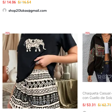
S/
14.06
S/
16.54
shop20lukas@gmail.com
-15%
-15%
Chaqueta Casual 
con Cuello de Sol
Manga Larga en Es
S/
53.31
S/
62.71