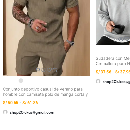
Sudadera con Me
Cremallera para 
S/
37.56
-
S/
37.9
shop20lukas@
Conjunto deportivo casual de verano para
hombre con camiseta polo de manga corta y
pantalones cortos con bolsillo y cordón
S/
50.65
-
S/
61.86
ajustable
shop20lukas@gmail.com