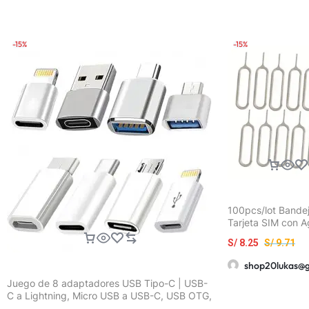
-15%
-15%
100pcs/lot Bande
Tarjeta SIM con A
Extracción para T
S/
8.25
S/
9.71
Móviles Universal
iPhone 12, Samsu
shop20lukas@
HUAWEI
Juego de 8 adaptadores USB Tipo-C | USB-
C a Lightning, Micro USB a USB-C, USB OTG,
Adaptadores USB-C macho a USB 3.0