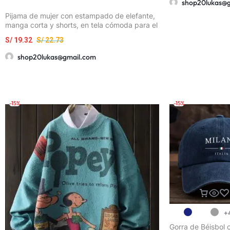
shop20lukas@
Pijama de mujer con estampado de elefante,
manga corta y shorts, en tela cómoda para el
hogar
S/
19.32
S/
22.73
shop20lukas@gmail.com
-15%
-15%
+
Gorra de Béisbol 