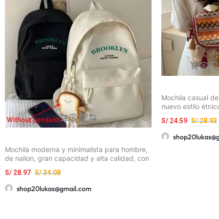
Mochila casual de
nuevo estilo étnic
capacidad con bo
S/
24.59
S/
28.93
borlas, bolso de 
casual versátil y
shop20lukas@
Mochila moderna y minimalista para hombre,
de nailon, gran capacidad y alta calidad, con
estampado en inglés
S/
28.97
S/
34.08
shop20lukas@gmail.com