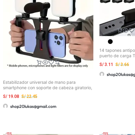
14 tapones antipo
puerto de carga 
(disponibles en b
S/
3.11
S/
3.66
negro) – para pue
carga Tipo-C – p
shop20lukas@
teléfonos móviles 
Estabilizador universal de mano para
proporciona prot
smartphone con soporte de cabeza giratorio,
contra el polvo y 
soporte para micrófono de transmisión en
residuos, resistent
S/
19.08
S/
22.45
vivo, con tres puertos de expansión de
arañazos, cubiert
zapata fría y múltiples interfaces de
cuidado de pequ
shop20lukas@gmail.com
expansión de 1/4, compatible con la mayoría
electrodomésticos
de los soportes para teléfonos
tecnológicas
-15%
-15%