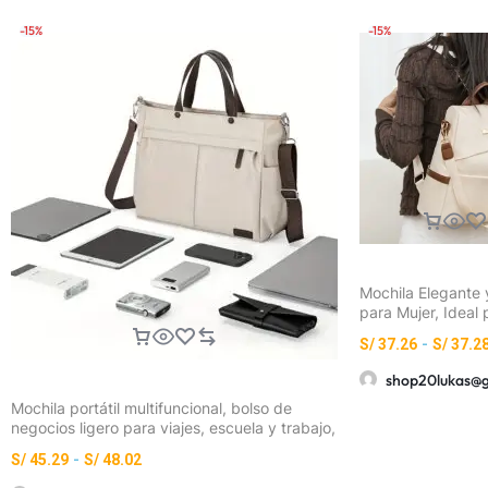
-15%
-15%
Mochila Elegante 
para Mujer, Ideal 
y Uso Diario – Bo
S/
37.26
-
S/
37.2
con Capacidad, C
Ajustables, Cierre
shop20lukas@
Cremallera y Deta
Mochila portátil multifuncional, bolso de
Flecos – Casual,
negocios ligero para viajes, escuela y trabajo,
de Fin de Semana
bandolera con múltiples bolsillos
Mano)
S/
45.29
-
S/
48.02