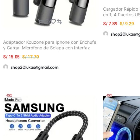
Cargador Rápido 
en 1, 4 Puertos U
Puertos Tipo-C, 
S/
7.89
S/
9.29
Rápida de 66W c
Monitoreo de Volt
shop20lukas@
una Carga Más Se
Adaptador Kouzone para Iphone con Enchufe
Doble Carga Rápi
y Carga, Micrófono de Solapa con Interfaz
Pantalla Digital, 
Tipo-C, Micrófono para Transmisión en Vivo,
Portátil, Cargador
S/
15.05
S/
17.70
Regalo de Pascua
Teléfono en el Au
shop20lukas@gmail.com
-15%
-15%