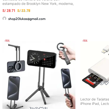
estampado de Brooklyn New York, moderna,
oversized, vintage, lavada, cuello redondo de
S/
28.71
S/
33.78
alta calidad
shop20lukas@gmail.com
-15%
-15%
Lector de Tarjeta
iPhone iPad, Lect
Tarjetas de Memo