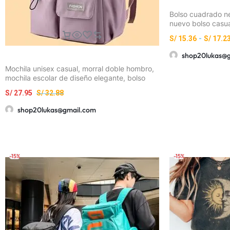
Bolso cuadrado ne
nuevo bolso casu
multifuncional, he
S/
15.36
-
S/
17.2
para hombres y m
bandolera horizont
shop20lukas@
de viaje cruzado,
Mochila unisex casual, morral doble hombro,
[cierre aleatorio
mochila escolar de diseño elegante, bolso
versátil y sencillo para mujeres, estilo coreano
S/
27.95
S/
32.88
shop20lukas@gmail.com
-15%
-15%