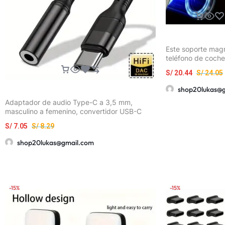
Este soporte mag
teléfono de coch
con un brazo de a
S/
20.44
S/
24.05
desmontable y fle
diseñado para usa
shop20lukas@
salpicaderos del 
Adaptador de audio Type-C a 3,5 mm,
masculino a femenino, convertidor USB-C
para Samsung Galaxy S23 S22 S21 S20 Ultra,
S/
7.05
S/
8.29
iPad Pro, Xiaomi OnePlus – Sonido y
reproducción de alta calidad, cable trenzado
shop20lukas@gmail.com
duradero, carga USB-C, salida de 20-30W,
cargador USB-C, conector de auriculares 3,5
mm, adaptador auxiliar USB-C, perfecto para
decoración de habitaciones.
-15%
-15%