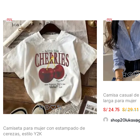
-15%
-15%
Camisa casual d
larga para mujer
S/
24.75
S/
29.11
shop20lukas@
Camiseta para mujer con estampado de
cerezas, estilo Y2K