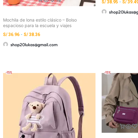
S/
38.95
-
S/
39.4
shop20lukas@
Mochila de lona estilo clásico – Bolso
espacioso para la escuela y viajes
S/
36.96
-
S/
38.36
shop20lukas@gmail.com
-15%
-15%