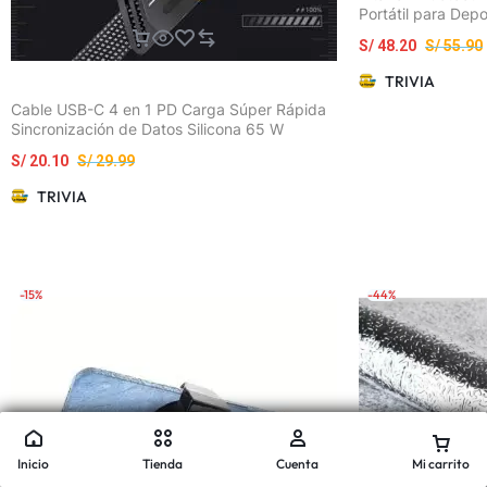
Portátil para Depo
Libre
S/
48.20
S/
55.90
TRIVIA
Cable USB-C 4 en 1 PD Carga Súper Rápida
Sincronización de Datos Silicona 65 W
S/
20.10
S/
29.99
TRIVIA
-15%
-44%
Inicio
Tienda
Cuenta
Mi carrito