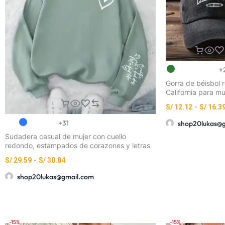
+
Gorra de béisbol r
California para mu
unisex, ligera y tr
S/
12.12
-
S/
16.3
con estampado de
CAL, California co
+31
shop20lukas@
aspecto vintage 
Sudadera casual de mujer con cuello
gris oscuro y gris
redondo, estampados de corazones y letras
ajuste ceñido sin 
a la moda
gorra casual de es
S/
29.59
-
S/
30.84
para playa, surf 
casual
shop20lukas@gmail.com
-15%
-15%