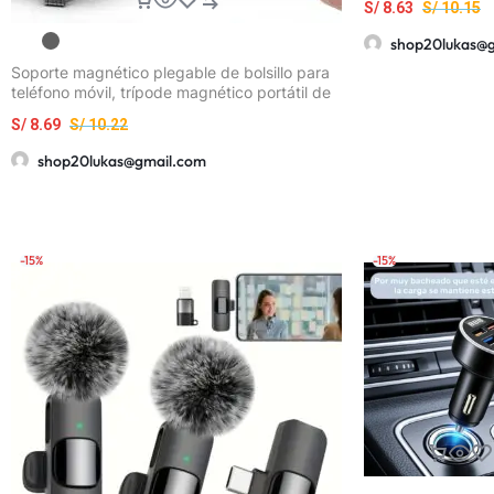
S/
8.63
S/
10.15
5.08 cm con 2 Ra
C para Tarjeta de
shop20lukas@
Memoria/SD, Ada
Soporte magnético plegable de bolsillo para
Lector de Tarjeta
teléfono móvil, trípode magnético portátil de
Cámara Lightnin
viaje, soporte ajustable
para
S/
8.69
S/
10.22
iPhone/iPad/Andr
Conectar y Usar
shop20lukas@gmail.com
-15%
-15%